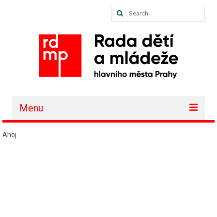
Search
for:
Menu
O nás
Ahoj
Akce a projekty
Členské organizace
Vzdělávání
Půjčovna