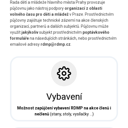
Rada dětí a mládeže hlavního města Prahy provozuje
půjčovnu jako nástroj podpory
organizací z oblasti
Kontakt
volného času pro děti a mládež
v Praze. Prostřednictvím
půjčovny zajištuje technické zázemí na akce členských
organizací, partnerů a dalších subjektů. Půjčovnu může
využít
jakýkoliv
subjekt prostřednictvím
poptávkového
formuláře
na násedujících stránkách, nebo prostřednictvím
emailové adresy
rdmp@rdmp.cz
.
Vybavení
Možnost zapůjčení vybavení RDMP na akce členů i
nečlenů
(stany, stoly, vysílačky …)