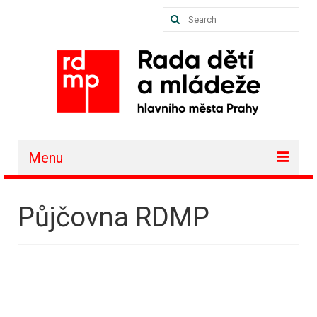
Search
for:
Menu
O nás
Půjčovna RDMP
Akce a projekty
Členské organizace
Vzdělávání
Půjčovna