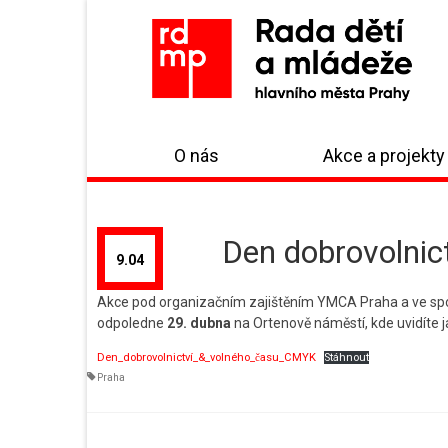
O nás
Akce a projekty
Den dobrovolnict
9.04
Akce pod organizačním zajištěním YMCA Praha a ve spol
odpoledne
29. dubna
na Ortenově náměstí, kde uvidíte j
Den_dobrovolnictví_&_volného_času_CMYK
Stáhnout
Praha