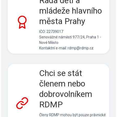
Rada dětí a
mládeže hlavního
města Prahy
IČO: 22739017
Senovážné náměstí 977/24, Praha 1 -
Nové Město
Kontaktní e-mail: rdmp@rdmp.cz
Chci se stát
členem nebo
dobrovolníkem
RDMP
Členy RDMP mohou být pouze právnické