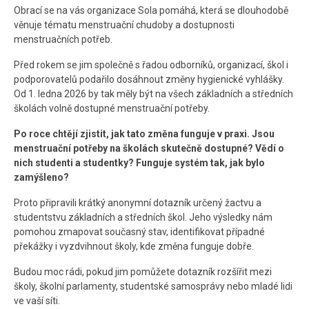
Obrací se na vás organizace Sola pomáhá, která se dlouhodobě
Kontakt
věnuje tématu menstruační chudoby a dostupnosti
menstruačních potřeb.
Před rokem se jim společně s řadou odborníků, organizací, škol i
podporovatelů podařilo dosáhnout změny hygienické vyhlášky.
Od 1. ledna 2026 by tak měly být na všech základních a středních
školách volně dostupné menstruační potřeby.
Po roce chtějí zjistit, jak tato změna funguje v praxi. Jsou
menstruační potřeby na školách skutečně dostupné? Vědí o
nich studenti a studentky? Funguje systém tak, jak bylo
zamýšleno?
Proto připravili krátký anonymní dotazník určený žactvu a
studentstvu základních a středních škol. Jeho výsledky nám
pomohou zmapovat současný stav, identifikovat případné
překážky i vyzdvihnout školy, kde změna funguje dobře.
Budou moc rádi, pokud jim pomůžete dotazník rozšířit mezi
školy, školní parlamenty, studentské samosprávy nebo mladé lidi
ve vaší síti.