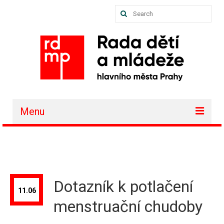
Search
for:
Menu
O nás
Akce a projekty
Členské organizace
Dotazník k potlačení
11.06
Vzdělávání
menstruační chudoby
Půjčovna