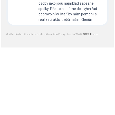
osoby jako jsou například zapsané
spolky. Přesto hledáme do svých řad i
dobrovolníky, kteří by nám pomohli s
realizací aktivit vůči našim členům.
© 2026 Rada dětí a mládeže hlavního města Prahy - Tvorba WWW
OG Soft s.r.o.