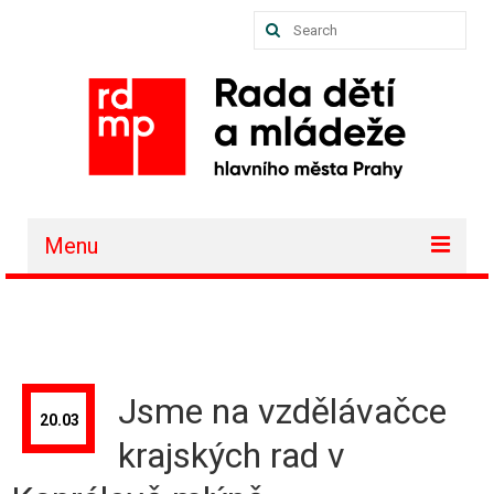
Search
for:
Menu
O nás
Akce a projekty
Členské organizace
Jsme na vzdělávačce
20.03
Vzdělávání
krajských rad v
Půjčovna