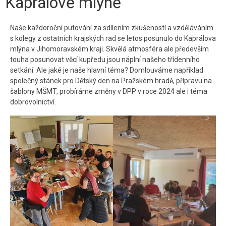
Kaprálově mlýně
Kontakt
Naše každoroční putování za sdílením zkušeností a vzděláváním
s kolegy z ostatních krajských rad se letos posunulo do Kaprálova
mlýna v Jihomoravském kraji. Skvělá atmosféra ale především
touha posunovat věcí kupředu jsou náplní našeho třídenního
setkání. Ale jaké je naše hlavní téma? Domlouváme například
společný stánek pro Dětský den na Pražském hradě, přípravu na
šablony MŠMT, probíráme změny v DPP v roce 2024 ale i téma
dobrovolnictví.