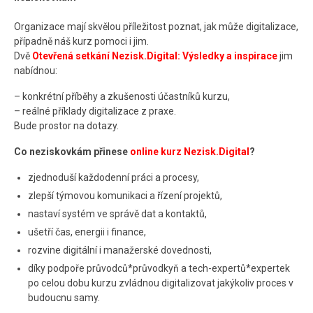
Kontakt
Organizace mají skvělou příležitost poznat, jak může digitalizace,
případně náš kurz pomoci i jim.
Dvě
Otevřená setkání Nezisk.Digital: Výsledky a inspirace
jim
nabídnou:
– konkrétní příběhy a zkušenosti účastníků kurzu,
– reálné příklady digitalizace z praxe.
Bude prostor na dotazy.
Co neziskovkám přinese
online kurz Nezisk.Digital
?
zjednoduší každodenní práci a procesy,
zlepší týmovou komunikaci a řízení projektů,
nastaví systém ve správě dat a kontaktů,
ušetří čas, energii i finance,
rozvine digitální i manažerské dovednosti,
díky podpoře průvodců*průvodkyň a tech-expertů*expertek
po celou dobu kurzu zvládnou digitalizovat jakýkoliv proces v
budoucnu samy.