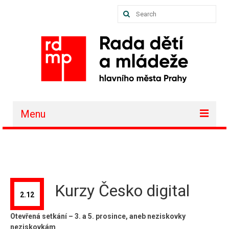
Search
for:
Menu
O nás
Akce a projekty
Členské organizace
Kurzy Česko digital
2.12
Vzdělávání
Otevřená setkání – 3. a 5. prosince, aneb neziskovky
Půjčovna
neziskovkám