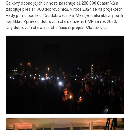
Celkový dopad jejich činnosti zasahuje až 288 000 účastníků a
zapojuje přes 14 700 dobrovolníků. V roce 2024 se na projektech
Rady přímo podílelo 150 dobrovolníků. Mezi její další aktivity patří
například Zpráva o dobrovolnictví na území HMP za rok 2023,
Dny dobrovolnictví a volného času či projekt Mládež kraji.