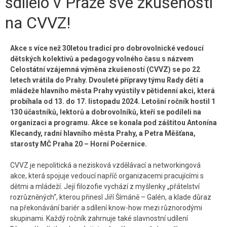
sdílelo v Praze své zkušenosti
Kontakt
na CVVZ!
Akce s více než 30letou tradicí pro dobrovolnické vedoucí
dětských kolektivů a pedagogy volného času s názvem
Celostátní vzájemná výměna zkušeností (CVVZ) se po 22
letech vrátila do Prahy. Dvouleté přípravy týmu Rady dětí a
mládeže hlavního města Prahy vyústily v pětidenní akci, která
probíhala od 13. do 17. listopadu 2024. Letošní ročník hostil 1
130 účastníků, lektorů a dobrovolníků, kteří se podíleli na
organizaci a programu. Akce se konala pod záštitou Antonína
Klecandy, radní hlavního města Prahy, a Petra Měšťana,
starosty MČ Praha 20 – Horní Počernice.
CVVZ je nepolitická a nezisková vzdělávací a networkingová
akce, která spojuje vedoucí napříč organizacemi pracujícími s
dětmi a mládeží. Její filozofie vychází z myšlenky „přátelství
rozrůzněných“, kterou přinesl Jiří Šímáně – Galén, a klade důraz
na překonávání bariér a sdílení know-how mezi různorodými
skupinami. Každý ročník zahrnuje také slavnostní udílení