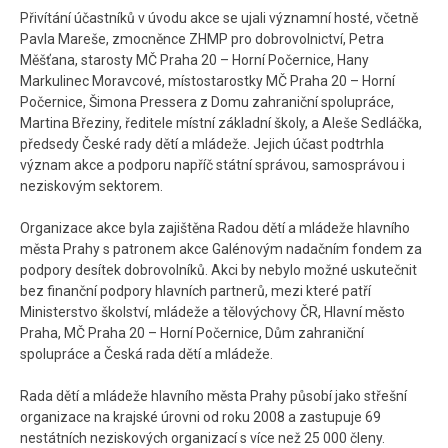
Přivítání účastníků v úvodu akce se ujali významní hosté, včetně
Pavla Mareše, zmocněnce ZHMP pro dobrovolnictví, Petra
Měšťana, starosty MČ Praha 20 – Horní Počernice, Hany
Markulinec Moravcové, místostarostky MČ Praha 20 – Horní
Počernice, Šimona Pressera z Domu zahraniční spolupráce,
Martina Březiny, ředitele místní základní školy, a Aleše Sedláčka,
předsedy České rady dětí a mládeže. Jejich účast podtrhla
význam akce a podporu napříč státní správou, samosprávou i
neziskovým sektorem.
Organizace akce byla zajištěna Radou dětí a mládeže hlavního
města Prahy s patronem akce Galénovým nadačním fondem za
podpory desítek dobrovolníků. Akci by nebylo možné uskutečnit
bez finanční podpory hlavních partnerů, mezi které patří
Ministerstvo školství, mládeže a tělovýchovy ČR, Hlavní město
Praha, MČ Praha 20 – Horní Počernice, Dům zahraniční
spolupráce a Česká rada dětí a mládeže.
Rada dětí a mládeže hlavního města Prahy působí jako střešní
organizace na krajské úrovni od roku 2008 a zastupuje 69
nestátních neziskových organizací s více než 25 000 členy.