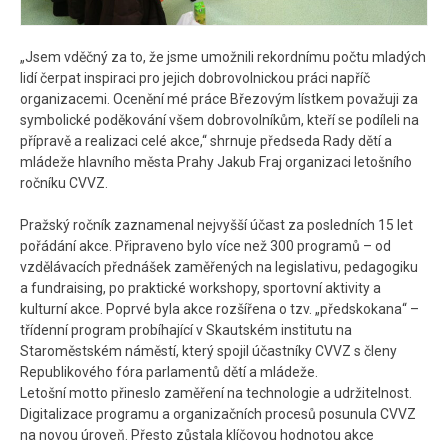
„Jsem vděčný za to, že jsme umožnili rekordnímu počtu mladých
lidí čerpat inspiraci pro jejich dobrovolnickou práci napříč
organizacemi. Ocenění mé práce Březovým lístkem považuji za
symbolické poděkování všem dobrovolníkům, kteří se podíleli na
přípravě a realizaci celé akce,“ shrnuje předseda Rady dětí a
mládeže hlavního města Prahy Jakub Fraj organizaci letošního
ročníku CVVZ.
Pražský ročník zaznamenal nejvyšší účast za posledních 15 let
pořádání akce. Připraveno bylo více než 300 programů – od
vzdělávacích přednášek zaměřených na legislativu, pedagogiku
a fundraising, po praktické workshopy, sportovní aktivity a
kulturní akce. Poprvé byla akce rozšířena o tzv. „předskokana“ –
třídenní program probíhající v Skautském institutu na
Staroměstském náměstí, který spojil účastníky CVVZ s členy
Republikového fóra parlamentů dětí a mládeže.
Letošní motto přineslo zaměření na technologie a udržitelnost.
Digitalizace programu a organizačních procesů posunula CVVZ
na novou úroveň. Přesto zůstala klíčovou hodnotou akce