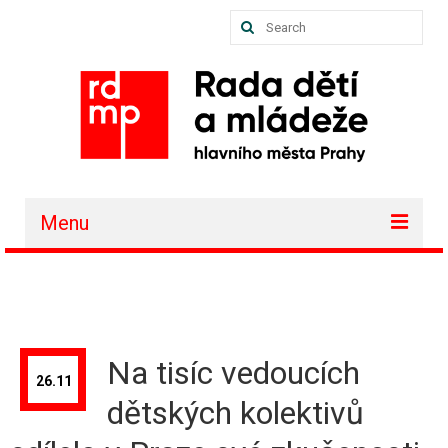
Search
for:
Menu
O nás
Akce a projekty
Členské organizace
Na tisíc vedoucích
26.11
Vzdělávání
dětských kolektivů
Půjčovna