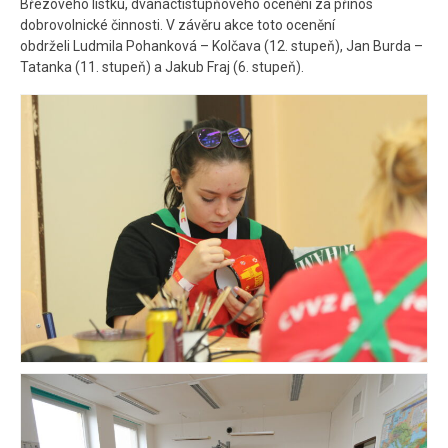
Březového lístku, dvanáctistupňového ocenění za přínos
dobrovolnické činnosti. V závěru akce toto ocenění
obdrželi Ludmila Pohanková – Kolčava (12. stupeň), Jan Burda –
Tatanka (11. stupeň) a Jakub Fraj (6. stupeň).