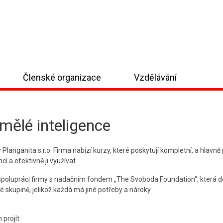
Členské organizace
Vzdělávání
mělé inteligence
nganita s.r.o. Firma nabízí kurzy, které poskytují kompletní, a hlavně p
í a efektivně ji využívat.
spolupráci firmy s nadačním fondem „The Svoboda Foundation“, která do
dé skupině, jelikož každá má jiné potřeby a nároky
projít: