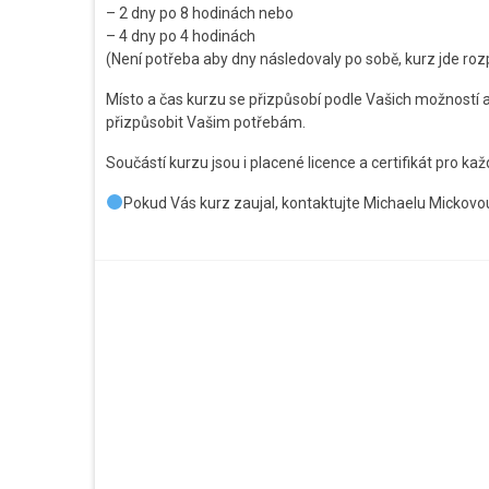
– 2 dny po 8 hodinách nebo
– 4 dny po 4 hodinách
(Není potřeba aby dny následovaly po sobě, kurz jde rozp
Místo a čas kurzu se přizpůsobí podle Vašich možností a
přizpůsobit Vašim potřebám.
Součástí kurzu jsou i placené licence a certifikát pro ka
Pokud Vás kurz zaujal, kontaktujte Michaelu Mickovou 