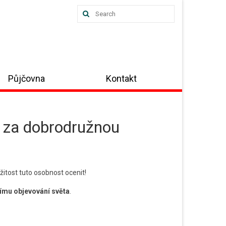
Search
for:
Půjčovna
Kontakt
u za dobrodružnou
žitost tuto osobnost ocenit!
nímu objevování světa
.