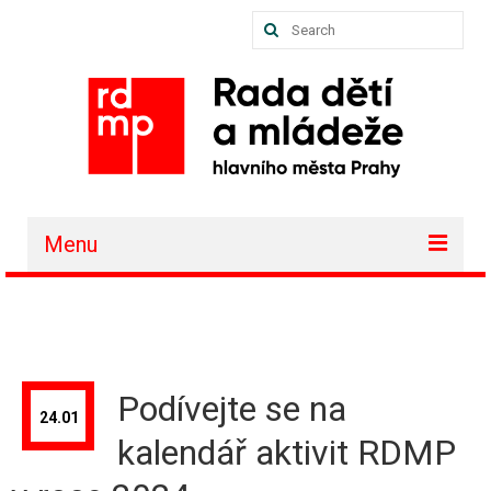
Search
for:
Menu
O nás
Akce a projekty
Členské organizace
Podívejte se na
24.01
Vzdělávání
kalendář aktivit RDMP
Půjčovna