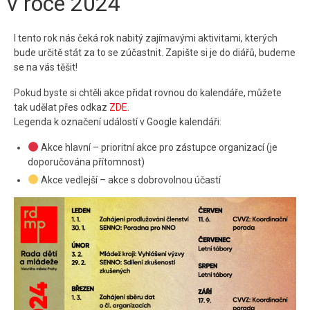
v roce 2024
Kontakt
I tento rok nás čeká rok nabitý zajímavými aktivitami, kterých
bude určitě stát za to se zúčastnit. Zapište si je do diářů, budeme
se na vás těšit!
Pokud byste si chtěli akce přidat rovnou do kalendáře, můžete
tak udělat přes odkaz
ZDE
.
Legenda k označení událostí v Google kalendáři:
Akce hlavní – prioritní akce pro zástupce organizací (je
doporučována přítomnost)
Akce vedlejší – akce s dobrovolnou účastí