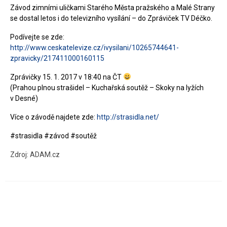
Závod zimními uličkami Starého Města pražského a Malé Strany
Kontakt
se dostal letos i do televizního vysílání – do Zpráviček TV Déčko.
Podívejte se zde:
http://www.ceskatelevize.cz/ivysilani/10265744641-
zpravicky/217411000160115
Zprávičky 15. 1. 2017 v 18:40 na ČT
(Prahou plnou strašidel – Kuchařská soutěž – Skoky na lyžích
v Desné)
Více o závodě najdete zde:
http://strasidla.net/
#strasidla #závod #soutěž
Zdroj: ADAM.cz