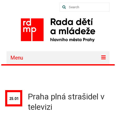
Search
for:
Menu
O nás
Akce a projekty
Členské organizace
Praha plná strašidel v
25.01
Vzdělávání
televizi
Půjčovna