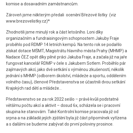
komise a dosavadním zaměstnancům.
Zároveň jsme některým předali ocenění
Březové lístky
(viz
www.brezovelistky.cz)*
Zhodnotili jsme minulý rok a část letošního. Loni díky
organizačním a fundraisingovým schopnostem Jakuby Fraje
proběhlo pod RDMP 14 letních kempů. Na tento rok se podařilo
získat dotace MŠMT, Magistrátu hlavního města Prahy (MHMP) a
Nadace ČEZ opět díky pilné práci Jakuba Fraje, a začala již na jaře
fungovat kancelář RDMP v čele s Jakubem Sotlem. Proběhlo pár
zajímavých akcí, jako dvě setkání s výměnou zkušeností, několik
jednání s MHMP (odborem školství, mládeže a sportu, oddělením
volného času), členové Představenstva se účastnili dvou setkání
Krajských rad dětí a mládeže…
Představenstvo se za rok 2022 sešlo – právě kvůli podstatně
většímu počtu akcí a aktivit – dosud 6x, scházela se i pracovní
skupina ke stanovám. Také Kontrolní komise pracovala již od
srpna a na základě jejích zjištění byla již část připomínek vyřízena
a s dalšími se budeme zabývat do první poloviny prosince.