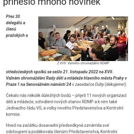
přineslo mnoho novinek
Kontakt
Přes 30
delegátů a
členů
pražských a
Z XVII. Valného shromáždění RDMP
středočeských spolků se sešlo 21. listopadu 2022 na XVII.
Valném shromáždění Rady dětí a mládeže hlavního města Prahy v
Praze 1 na Senovážném náměstí 24
v zasedačce Duhy (děkujeme!
).
Čekalo nás několik důležitých bodů – přijetí 11 nových organizací
dětí a mládeže, schválení nových stanov RDMP a k nim také
Jednacího řádu VS, a volby nového Představenstva a Kontrolní
komise.
Hned na začátku dosavadní předsedkyně oznámila své
odstoupení a poděkovala členům Představenstva, Kontrolní