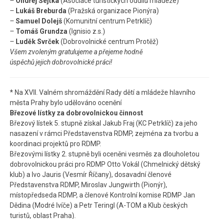
–
Ondřej Šejtka
(
Asociace turistických oddílů mládeže)
–
Lukáš Breburda
(
Pražská organizace Pionýra
)
–
Samuel Dolejš
(
Komunitní centrum Petrklíč
)
–
Tomáš Grundza
(
Ignisio z.s.)
–
Luděk Svrček
(
Dobrovolnické centrum Protěž
)
Všem zvoleným gratulujeme a přejeme hodně
úspěchů jejich dobrovolnické práci!
* Na XVII. Valném shromáždění Rady dětí a mládeže hlavního
města Prahy bylo udělováno ocenění
Březové lístky
za dobrovolnickou činnost
Březový lístek 5. stupně získal
Jakub Fraj
(KC Petrklíč) za jeho
nasazení v rámci Představenstva RDMP, zejména za tvorbu a
koordinaci projektů pro RDMP.
Březovými lístky 2. stupně byli oceněni vesměs za dlouholetou
dobrovolnickou práci pro RDMP Otto Vokál (Chmelnický dětský
klub) a Ivo Jauris (
Vesmír Říčany
), dosavadní členové
Představenstva RDMP,
Miroslav Jungwirth
(Pionýr),
místopředseda RDMP, a členové Kontrolní komise RDMP Jan
Dědina (
Modré lvíče
) a Petr Teringl (A-TOM a
Klub českých
turistů, oblast Praha
).