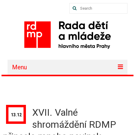
Search
for:
Menu
O nás
Akce a projekty
Členské organizace
XVII. Valné
13.12
Vzdělávání
shromáždění RDMP
Půjčovna