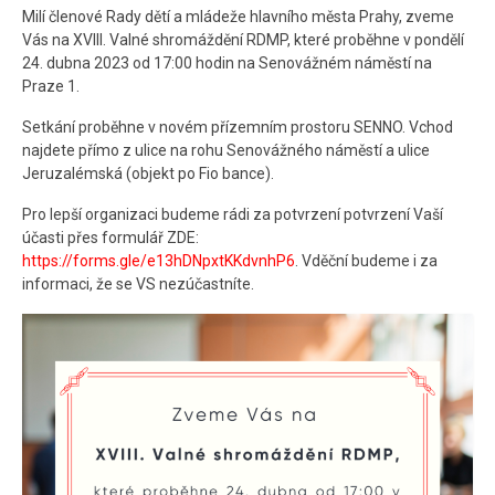
Milí členové Rady dětí a mládeže hlavního města Prahy, zveme
Kontakt
Vás na XVIII. Valné shromáždění RDMP, které proběhne v pondělí
24. dubna 2023 od 17:00 hodin na Senovážném náměstí na
Praze 1.
Setkání proběhne v novém přízemním prostoru SENNO. Vchod
najdete přímo z ulice na rohu Senovážného náměstí a ulice
Jeruzalémská (objekt po Fio bance).
Pro lepší organizaci budeme rádi za potvrzení potvrzení Vaší
účasti přes formulář ZDE:
https://forms.gle/e13hDNpxtKKdvnhP6
. Vděční budeme i za
informaci, že se VS nezúčastníte.