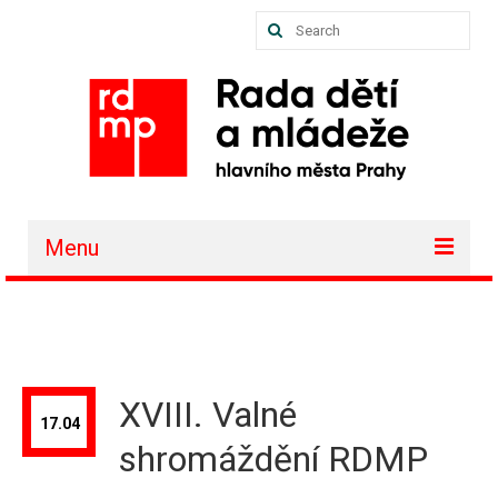
Search
for:
Menu
O nás
Akce a projekty
Členské organizace
XVIII. Valné
17.04
Vzdělávání
shromáždění RDMP
Půjčovna