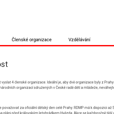
Členské organizace
Vzdělávání
ost
yslat 4 členské organizace. Ideální je, aby dvě organizace byly z Pra
u národních organizací sdružených v České radě dětí a mládeže, neváhej
 považovat za oficiální dětský den celé Prahy. RDMP má k dispozici až 
 na pláni před královským letohrádkem Hvězda. Akce se každoročně těší 