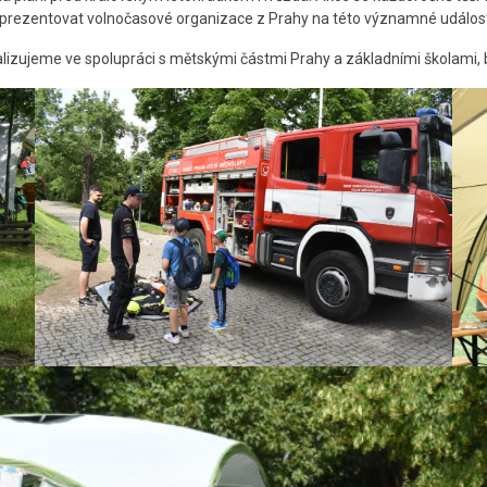
 reprezentovat volnočasové organizace z Prahy na této významné událo
ealizujeme ve spolupráci s mětskými částmi Prahy a základními školami,