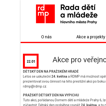
O nás
Akce a projekty
Akce pro veřejn
22.01
DĚTSKÝ DEN NA PRAŽSKÉM HRADĚ
Letos se uskuteční
24. května
a RDMP má možnost opět v
prezentovat svou činnost na této prestižní akci po bok
rdmp@rdmp.cz.
PRAŽSKÝ DĚTSKÝ DEN NA VYPICHU
Tuto akci, pořádanou Domem dětí a mládeže Prahy 6, lze
zúčastnit. Dětský den proběhne rovněž
24. května
, a to