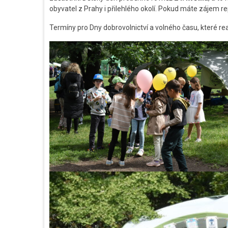
obyvatel z Prahy i přilehlého okolí. Pokud máte zájem
Termíny pro Dny dobrovolnictví a volného času, které r