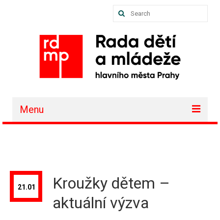
Search
for:
Menu
O nás
Akce a projekty
Členské organizace
Kroužky dětem –
21.01
Vzdělávání
aktuální výzva
Půjčovna