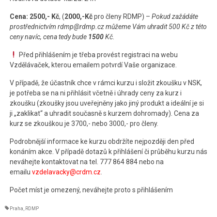
Cena:
2500,- Kč
, (
2000,-Kč
pro členy RDMP) –
Pokud zažádáte
prostřednictvím rdmp@rdmp.cz můžeme Vám uhradit 500 Kč z této
ceny navíc, cena tedy bude
1500
Kč.
Před přihlášením je třeba provést registraci na webu
Vzdělávaček, kterou emailem potvrdí Vaše organizace.
V případě, že účastník chce v rámci kurzu i složit zkoušku v NSK,
je potřeba se na ni přihlásit včetně i úhrady ceny za kurz i
zkoušku (zkoušky jsou uveřejněny jako jiný produkt a ideální je si
ji „zaklikat“ a uhradit současně s kurzem dohromady). Cena za
kurz se zkouškou je 3700,- nebo 3000,- pro členy.
Podrobnější informace ke kurzu obdržíte nejpozději den před
konáním akce. V případě dotazů k přihlášení či průběhu kurzu nás
neváhejte kontaktovat na tel. 777 864 884 nebo na
emailu
vzdelavacky@crdm.cz
.
Počet míst je omezený, neváhejte proto s přihlášením
Praha
,
RDMP