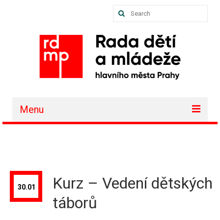
Search
for:
Menu
O nás
Akce a projekty
Členské organizace
Kurz – Vedení dětských
30.01
Vzdělávání
táborů
Půjčovna