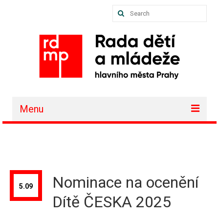
Search
for:
Menu
O nás
Akce a projekty
Členské organizace
Nominace na ocenění
5.09
Vzdělávání
Dítě ČESKA 2025
Půjčovna