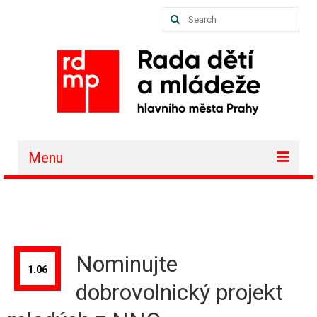
Search
for:
Menu
O nás
Akce a projekty
Členské organizace
Nominujte
1.06
Vzdělávání
dobrovolnický projekt
Půjčovna