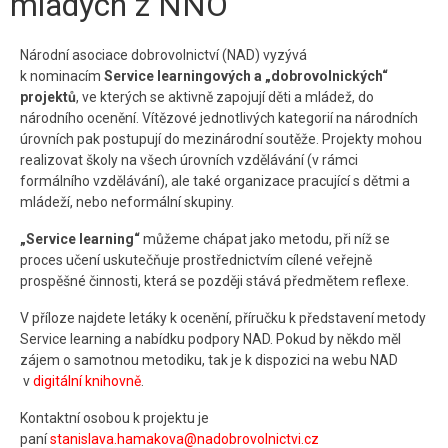
mladých z NNO
Kontakt
Národní asociace dobrovolnictví (NAD) vyzývá
k nominacím
Service learningových a „dobrovolnických“
projektů
, ve kterých se aktivně zapojují děti a mládež, do
národního ocenění. Vítězové jednotlivých kategorií na národních
úrovních pak postupují do mezinárodní soutěže. Projekty mohou
realizovat školy na všech úrovních vzdělávání (v rámci
formálního vzdělávání), ale také organizace pracující s dětmi a
mládeží, nebo neformální skupiny.
„Service learning“
můžeme chápat jako metodu, při níž se
proces učení uskutečňuje prostřednictvím cílené veřejně
prospěšné činnosti, která se později stává předmětem reflexe.
V příloze najdete letáky k ocenění, příručku k představení metody
Service learning a nabídku podpory NAD. Pokud by někdo měl
zájem o samotnou metodiku, tak je k dispozici na webu NAD
v
digitální knihovně
.
Kontaktní osobou k projektu je
paní
stanislava.hamakova@nadobrovolnictvi.cz