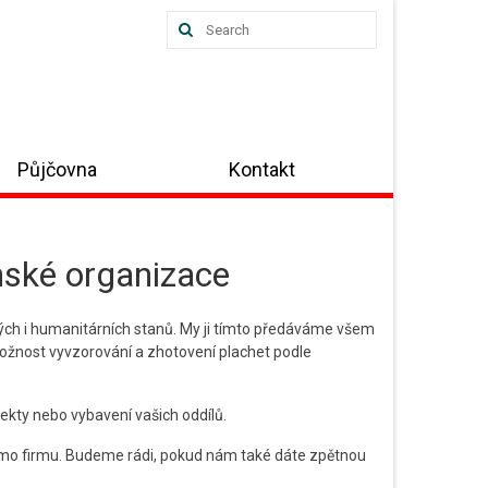
Search
for:
Půjčovna
Kontakt
nské organizace
vých i humanitárních stanů. My ji tímto předáváme všem
možnost vyvzorování a zhotovení plachet podle
jekty nebo vybavení vašich oddílů.
římo firmu. Budeme rádi, pokud nám také dáte zpětnou