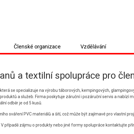
Členské organizace
Vzdělávání
nů a textilní spolupráce pro čle
, která se specializuje na výrobu táborových, kempingových, glampingo
produktů a služeb. Firma poskytuje záruční i pozáruční servis a nabízí 
lní odběr je od 5 kusů.
ího sváření PVC materiálů a šití, což může být zajímavé pro vlastní pro
. V případě zájmu o produkty nebo jiné formy spolupráce kontaktujte p