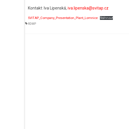
Kontakt: Iva Lipenská,
iva.lipenska@svitap.cz
SVITAP_Company_Presentation_Plant_Lomnice
Stáhnout
RDMP