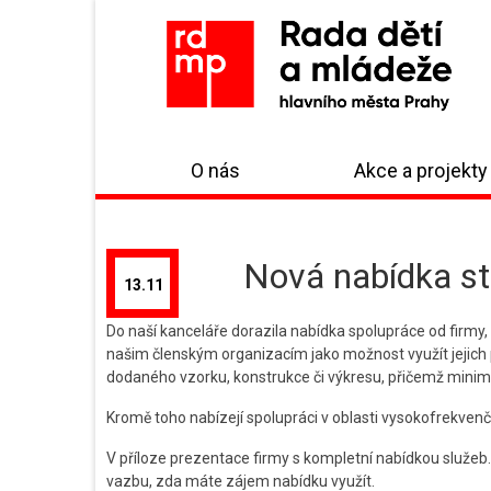
O nás
Akce a projekty
Nová nabídka sta
13.11
Do naší kanceláře dorazila nabídka spolupráce od firmy
našim členským organizacím jako možnost využít jejich 
dodaného vzorku, konstrukce či výkresu, přičemž minimá
Kromě toho nabízejí spolupráci v oblasti vysokofrekvenčn
V příloze prezentace firmy s kompletní nabídkou služeb
vazbu, zda máte zájem nabídku využít.