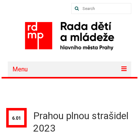
Search
for:
Menu
O nás
Akce a projekty
Členské organizace
Prahou plnou strašidel
6.01
Vzdělávání
2023
Půjčovna