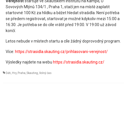
Veřejnost
startuje ve Skautském institutu na Kampě, U
Sovových Mlýnů 134/1 , Praha 1, stačí jen na místě zaplatit
startovné 100 Kč za hlídku a běžet hledat strašidla. Není potřeba
se předem registrovat, startovat je možné kdykoliv mezi 15:00 a
16:30. Je potřeba se do cíle vrátit před 19:00. V 19:00 už závod
končí.
Letos nebude v místech startu a cíle žádný doprovodný program.
Více:
https://strasidla.skauting.cz/prihlasovani-verejnost/
Výsledky najdete na webu
https://strasidla.skauting.cz/
Děti
,
Hry
,
Praha
,
Skauting
,
Volný čas