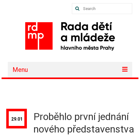
Search
for:
Menu
O nás
Akce a projekty
Členské organizace
Proběhlo první jednání
29.01
Vzdělávání
nového představenstva
Půjčovna