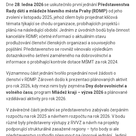
Dne
28. ledna 2026
se uskutečnilo první jednání
Představenstva
Kontakt
Rady dětí a mládeže hlavního města Prahy (RDMP)
od jeho
zvolení v listopadu 2025, jehož cílem bylo projednat klíčová
témata týkající se chodu organizace, probíhajících projektů i
plánů na následující období. Jedním z úvodních bodů byla činnost
kanceláře RDMP, včetně informací o aktuálním stavu
prodlužování členství členských organizací a souvisejícího
pojištění. Představenstvo se rovněž věnovalo výsledkům
dotazníkového šetření zaměřeného na dobrovolnictví a
informace o probíhající kontrole dotace MŠMT za rok 2024.
Významnou část jednání tvořilo projednání nové žádosti o
členství v RDMP. Zároveň došlo k prezentaci plánovaných aktivit
pro rok 2026, kdy mezi nimi byly zejména
Dny dobrovolnictví a
volného času
, program
Mládež kraji – výzva 2026
a plánované
vzdělávací aktivity pro rok 2026.
V závěrečné části jednání se představenstvo zabývalo čerpáním
rozpočtu na rok 2025 a návrhem rozpočtu na rok 2026. V bodu
různé byly představeny výstupy z RVVZ a návrh na projekty
podporující strukturálně zasažené regiony – tyto body si ale
představenstvo rozhodlo přesunout na únorové jednání. Jediný