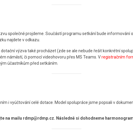
výzvu společně projdeme. Součástí programu setkání bude informování o 
ku najdete v odkazu.
 dotační výzva také procházet (zde se ale nebude řešit konkrétní spolu
ém náměstí, či pomocí videohovoru přes MS Teams. V
registračním for
eným účastníkům před setkáním.
ním i vyúčtování celé dotace. Model spolupráce jsme popsali v dokumen
tujte na mailu rdmp@rdmp.cz. Následně si dohodneme harmonogram 