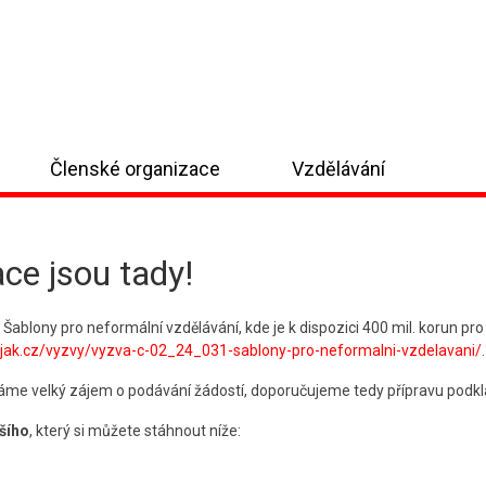
Členské organizace
Vzdělávání
ce jsou tady!
blony pro neformální vzdělávání, kde je k dispozici 400 mil. korun pro 
pjak.cz/vyzvy/vyzva-c-02_24_031-sablony-pro-neformalni-vzdelavani/
.
me velký zájem o podávání žádostí, doporučujeme tedy přípravu podklad
jšího
, který si můžete stáhnout níže: