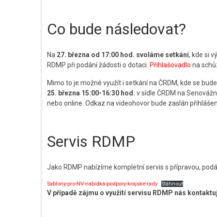
Co bude následovat?
Na
27. března od 17:00 hod. svoláme setkání
, kde si 
RDMP při podání žádosti o dotaci.
Přihlašovadlo
na schůz
Mimo to je možné využít i setkání na ČRDM, kde se bude
25. března 15:00-16:30
hod.
v sídle ČRDM na Senovážn
nebo online. Odkaz na videohovor bude zaslán přihláš
Servis RDMP
Jako RDMP nabízíme kompletní servis s přípravou, podá
Sablony-pro-NV-nabidka-podpory-krajske-rady
Stáhnout
V případě zájmu o využití servisu RDMP nás kontak