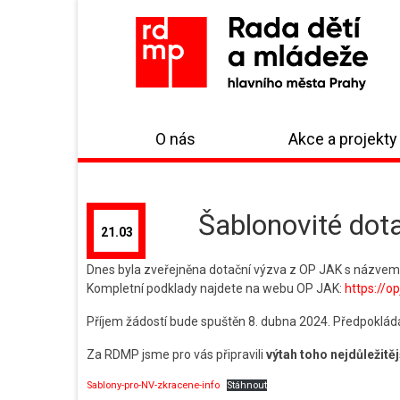
O nás
Akce a projekty
Šablonovité dota
21.03
Dnes byla zveřejněna dotační výzva z OP JAK s názvem Ša
Kompletní podklady najdete na webu OP JAK:
https://o
Příjem žádostí bude spuštěn 8. dubna 2024. Předpokládá
Za RDMP jsme pro vás připravili
výtah toho nejdůležitě
Sablony-pro-NV-zkracene-info
Stáhnout