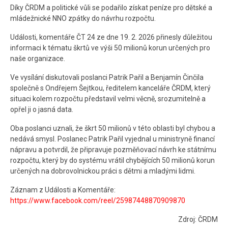
Díky ČRDM a politické vůli se podařilo získat peníze pro dětské a
Kontakt
mládežnické NNO zpátky do návrhu rozpočtu.
Události, komentáře ČT 24 ze dne 19. 2. 2026 přinesly důležitou
informaci k tématu škrtů ve výši 50 milionů korun určených pro
naše organizace.
Ve vysílání diskutovali poslanci Patrik Pařil a Benjamín Činčila
společně s Ondřejem Šejtkou, ředitelem kanceláře ČRDM, který
situaci kolem rozpočtu představil velmi věcně, srozumitelně a
opřel ji o jasná data.
Oba poslanci uznali, že škrt 50 milionů v této oblasti byl chybou a
nedává smysl. Poslanec Patrik Pařil vyjednal u ministryně financí
nápravu a potvrdil, že připravuje pozměňovací návrh ke státnímu
rozpočtu, který by do systému vrátil chybějících 50 milionů korun
určených na dobrovolnickou práci s dětmi a mladými lidmi.
Záznam z Události a Komentáře:
https://www.facebook.com/reel/25987448870909870
Zdroj: ČRDM