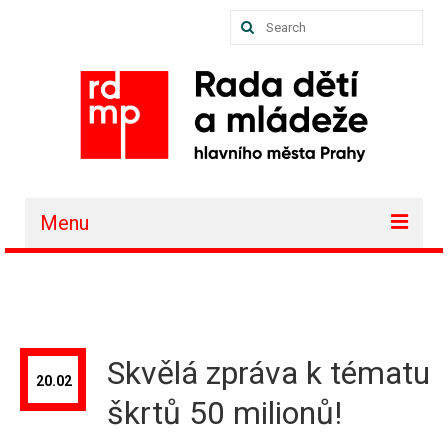
Search
for:
Menu
O nás
Akce a projekty
Členské organizace
Skvělá zpráva k tématu
20.02
Vzdělávání
škrtů 50 milionů!
Půjčovna