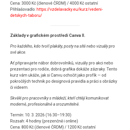
Cena: 3000 Kč (členové ČRDM) / 4000 Kč ostatní
Přihlašovadlo:
https://vzdelavacky.eu/kurz/vedeni-
detskych-taboru/
Základy v grafickém prostředí Canva II.
Pro každého, kdo tvoří plakáty, posty na sítě nebo vizuály pro
své akce.
Ať připravujete nábor dobrovolníků, vizuály pro akci nebo
prezentaci pro rodiče, dobrá grafika dokáže zázraky. Tento
kurz vám ukáže, jak si Canvu ochočit jako profík — od
pokročilých technik po designová pravidla a práci s obrázky
či videem.
Skvělé pro pracovníky s mládeží, kteří chtějí komunikovat
moderně, profesionálně a srozumitelně.
Termín: 10. 3. 2026 (16:30–19:30)
Rozsah: 4 hodiny (prezenčně i online)
Cena: 800 Kč (členové ČRDM) / 1200 Kč ostatní