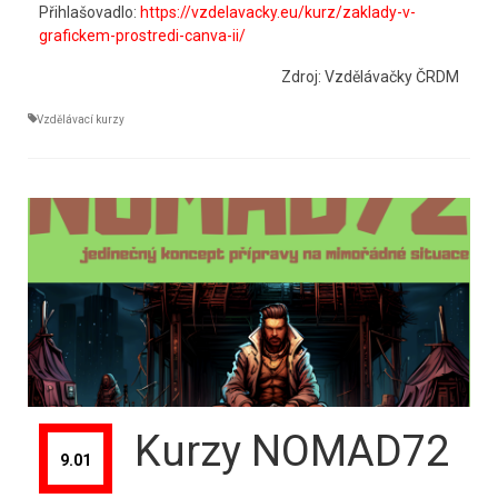
Přihlašovadlo:
https://vzdelavacky.eu/kurz/zaklady-v-
grafickem-prostredi-canva-ii/
Zdroj: Vzdělávačky ČRDM
Vzdělávací kurzy
Kurzy NOMAD72
9.01