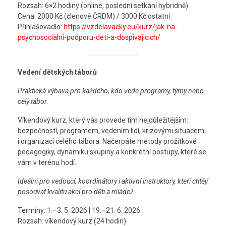
Rozsah: 6×2 hodiny (online, poslední setkání hybridně)
Cena: 2000 Kč (členové ČRDM) / 3000 Kč ostatní
Přihlašovadlo:
https://vzdelavacky.eu/kurz/jak-na-
psychosocialni-podporu-deti-a-dospivajicich/
Vedení dětských táborů
Praktická výbava pro každého, kdo vede programy, týmy nebo
celý tábor.
Víkendový kurz, který vás provede tím nejdůležitějším:
bezpečností, programem, vedením lidí, krizovými situacemi
i organizací celého tábora. Načerpáte metody prožitkové
pedagogiky, dynamiku skupiny a konkrétní postupy, které se
vám v terénu hodí.
Ideální pro vedoucí, koordinátory i aktivní instruktory, kteří chtějí
posouvat kvalitu akcí pro děti a mládež.
Termíny: 1.–3. 5. 2026 | 19.–21. 6. 2026
Rozsah: víkendový kurz (24 hodin)