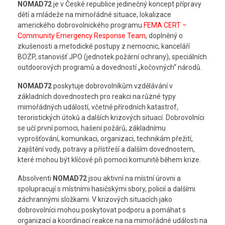
NOMAD72
je v České republice jedinečný koncept přípravy
dětí a mládeže na mimořádné situace, lokalizace
amerického dobrovolnického programu
FEMA CERT –
Community Emergency Response Team
, doplněný o
zkušenosti a metodické postupy z nemocnic, kanceláří
BOZP, stanovišť JPO (jednotek požární ochrany), speciálních
outdoorových programů a dovedností „kočovných“ národů.
NOMAD72
poskytuje dobrovolníkům vzdělávání v
základních dovednostech pro reakci na různé typy
mimořádných událostí, včetně přírodních katastrof,
teroristických útoků a dalších krizových situací. Dobrovolníci
se učí první pomoci, hašení požárů, základnímu
vyprošťování, komunikaci, organizaci, technikám přežití,
zajištění vody, potravy a přístřeší a dalším dovednostem,
které mohou být klíčové při pomoci komunitě během krize.
Absolventi
NOMAD72
jsou aktivní na místní úrovni a
spolupracují s místními hasičskými sbory, policií a dalšími
záchrannými složkami. V krizových situacích jako
dobrovolníci mohou poskytovat podporu a pomáhat s
organizací a koordinací reakce na na mimořádné události na