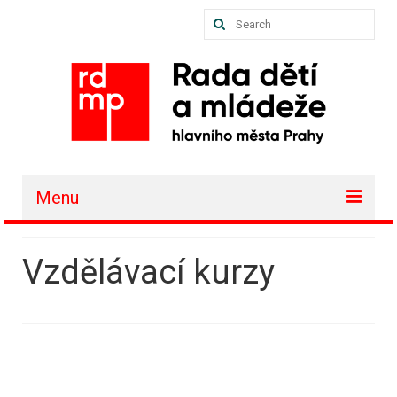
Search
for:
Menu
O nás
Vzdělávací kurzy
Akce a projekty
Členské organizace
Vzdělávání
Půjčovna