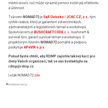
místní úrovni, což může výrazně pomoci zvýšit její efektivitu
a účinnost.
Tvůrcem
NOMAD72
je
SaR Ústecko / JCAC CZ, z.s
.
, tým
rychlé reakce, který je garantem zdravotnických,
záchranářských a legislativních témat a workshopů.
Spolutvůrcem je
BUSHCRAFTCODE
z. s.
, bushcraft &
survival tým, garant survival témat a workshopů. S
projektovým řízením
NOMAD72
pomáhá a podporu
poskytuje
APeVIR o.p.s
.
Pokud byste chtěli, aby RDMP zajistila takový kurz pro
členy Vašich organizací, tak se nás kontaktujte na
rdmp@rdmp.cz
.
Leták NOMAD72
zde
.
Vzdělávací kurzy