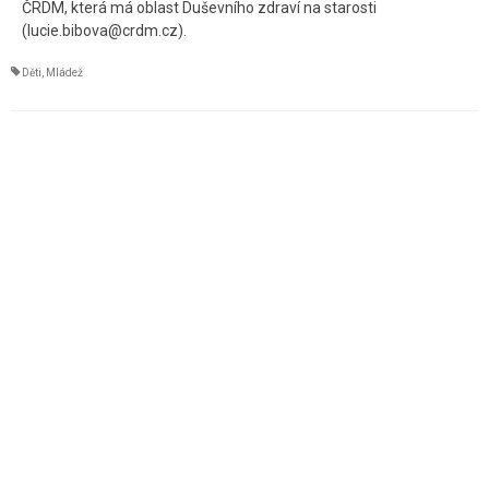
ČRDM, která má oblast Duševního zdraví na starosti
(lucie.bibova@crdm.cz).
Děti
,
Mládež