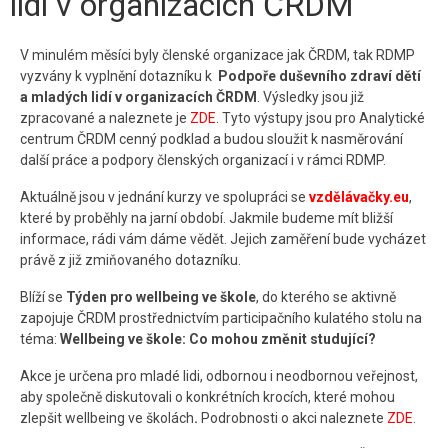
lidí v organizacích ČRDM
Kontakt
V minulém měsíci byly členské organizace jak ČRDM, tak RDMP
vyzvány k vyplnění dotazníku k
Podpoře duševního zdraví dětí
a mladých lidí v organizacích ČRDM
. Výsledky jsou již
zpracované a naleznete je
ZDE
. Tyto výstupy jsou pro Analytické
centrum ČRDM cenný podklad a budou sloužit k nasměrování
další práce a podpory členských organizací i v rámci RDMP.
Aktuálně jsou v jednání kurzy ve spolupráci se
vzdělávačky.eu
,
které by proběhly na jarní období. Jakmile budeme mít bližší
informace, rádi vám dáme vědět. Jejich zaměření bude vycházet
právě z již zmiňovaného dotazníku.
Blíží se
Týden pro wellbeing ve škole
, do kterého se aktivně
zapojuje ČRDM prostřednictvím participačního kulatého stolu na
téma:
Wellbeing ve škole: Co mohou změnit studující?
Akce je určena pro mladé lidi, odbornou i neodbornou veřejnost,
aby společně diskutovali o konkrétních krocích, které mohou
zlepšit wellbeing ve školách
.
Podrobnosti o akci naleznete
ZDE
.