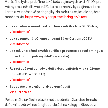
V průběhu týdne proběhne také řada zajímavých akcí. ČRDM pro
Vás vybrala několik webinářů, které by mohly být zajímavé i pro
kontext volnočasové pedagogiky. Na webu akce jich ale najdete
mnohem víc.
https://www.tydenprowellbeing.cz/akce/
Jak s dětmi komunikovat o online světě
(Nadace O2 / Onfine)
Více informací
Jak rozumět náročnému chování žáků
(Centrum LOCIKA)
Více informací
Jak mluvit s dětmi o vzhledu těla a prevence bodyshamingu a
poruch příjmu potravy
(MAP Vyškovsko)
Více informací
Rozvoj duševní pohody u dětí a dospívajících – jak můžeme
přispět?
(PPP a SPC KHK)
Více informací
Sebepéče pro vyučující
(Nevypusť duši)
Více informací
Pokud máte jakékoliv otázky nebo podněty týkající se tématu
duševního zdraví, neváhejte se obrátit na kolegyni Bíbovou z