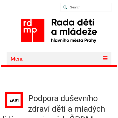
Search
for:
Menu
O nás
Akce a projekty
Členské organizace
Podpora duševního
29.01
Vzdělávání
zdraví dětí a mladých
Půjčovna