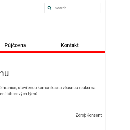
Search
for:
Půjčovna
Kontakt
ýmu
é hranice, otevřenou komunikaci a včasnou reakci na
olení táborových týmů.
Zdroj: Konsent