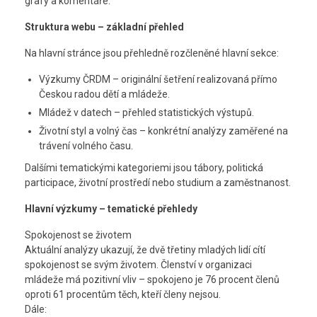
grafy a komentáře.
Struktura webu – základní přehled
Na hlavní stránce jsou přehledně rozčleněné hlavní sekce:
Výzkumy ČRDM – originální šetření realizovaná přímo
Českou radou dětí a mládeže.
Mládež v datech – přehled statistických výstupů.
Životní styl a volný čas – konkrétní analýzy zaměřené na
trávení volného času.
Dalšími tematickými kategoriemi jsou tábory, politická
participace, životní prostředí nebo studium a zaměstnanost.
Hlavní výzkumy – tematické přehledy
Spokojenost se životem
Aktuální analýzy ukazují, že dvě třetiny mladých lidí cítí
spokojenost se svým životem. Členství v organizaci
mládeže má pozitivní vliv – spokojeno je 76 procent členů
oproti 61 procentům těch, kteří členy nejsou.
Dále: