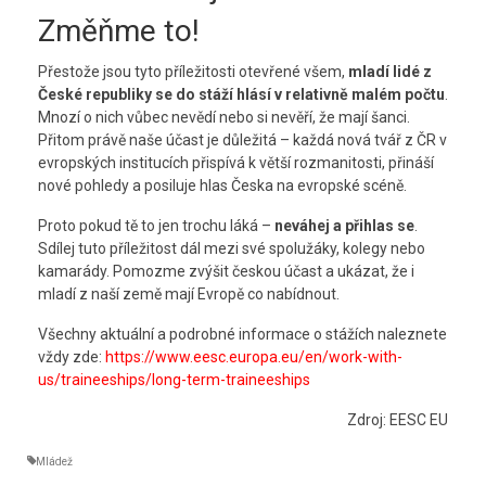
Změňme to!
Přestože jsou tyto příležitosti otevřené všem,
mladí lidé z
České republiky se do stáží hlásí v relativně malém počtu
.
Mnozí o nich vůbec nevědí nebo si nevěří, že mají šanci.
Přitom právě naše účast je důležitá – každá nová tvář z ČR v
evropských institucích přispívá k větší rozmanitosti, přináší
nové pohledy a posiluje hlas Česka na evropské scéně.
Proto pokud tě to jen trochu láká –
neváhej a přihlas se
.
Sdílej tuto příležitost dál mezi své spolužáky, kolegy nebo
kamarády. Pomozme zvýšit českou účast a ukázat, že i
mladí z naší země mají Evropě co nabídnout.
Všechny aktuální a podrobné informace o stážích naleznete
vždy zde:
https://www.eesc.europa.eu/en/work-with-
us/traineeships/long-term-traineeships
Zdroj: EESC EU
Mládež