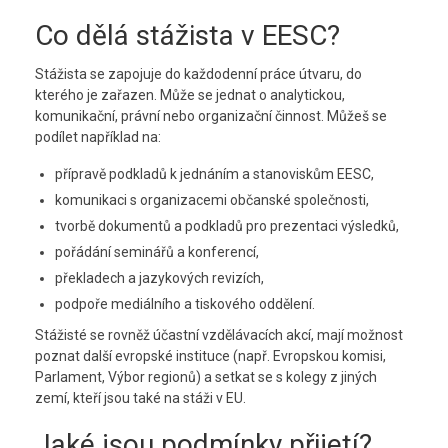
Co dělá stážista v EESC?
Stážista se zapojuje do každodenní práce útvaru, do
kterého je zařazen. Může se jednat o analytickou,
komunikační, právní nebo organizační činnost. Můžeš se
podílet například na:
přípravě podkladů k jednáním a stanoviskům EESC,
komunikaci s organizacemi občanské společnosti,
tvorbě dokumentů a podkladů pro prezentaci výsledků,
pořádání seminářů a konferencí,
překladech a jazykových revizích,
podpoře mediálního a tiskového oddělení.
Stážisté se rovněž účastní vzdělávacích akcí, mají možnost
poznat další evropské instituce (např. Evropskou komisi,
Parlament, Výbor regionů) a setkat se s kolegy z jiných
zemí, kteří jsou také na stáži v EU.
Jaké jsou podmínky přijetí?