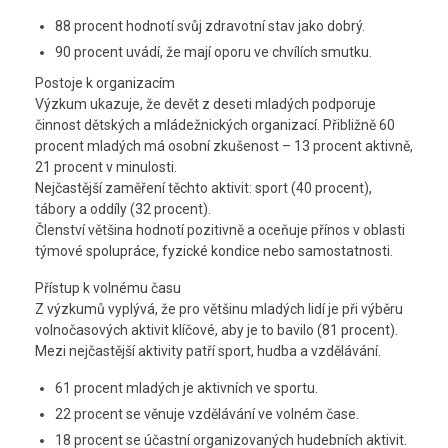
88 procent hodnotí svůj zdravotní stav jako dobrý.
90 procent uvádí, že mají oporu ve chvílích smutku.
Postoje k organizacím
Výzkum ukazuje, že devět z deseti mladých podporuje
činnost dětských a mládežnických organizací. Přibližně 60
procent mladých má osobní zkušenost – 13 procent aktivně,
21 procent v minulosti.
Nejčastější zaměření těchto aktivit: sport (40 procent),
tábory a oddíly (32 procent).
Členství většina hodnotí pozitivně a oceňuje přínos v oblasti
týmové spolupráce, fyzické kondice nebo samostatnosti.
Přístup k volnému času
Z výzkumů vyplývá, že pro většinu mladých lidí je při výběru
volnočasových aktivit klíčové, aby je to bavilo (81 procent).
Mezi nejčastější aktivity patří sport, hudba a vzdělávání.
61 procent mladých je aktivních ve sportu.
22 procent se věnuje vzdělávání ve volném čase.
18 procent se účastní organizovaných hudebních aktivit.