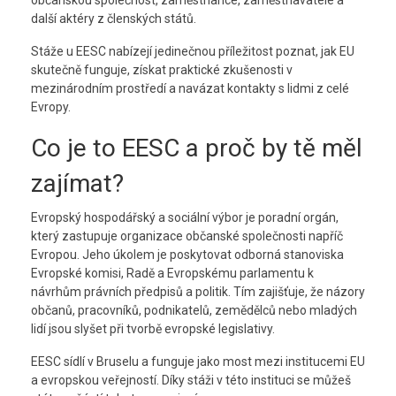
občanskou společnost, zaměstnance, zaměstnavatele a
další aktéry z členských států.
Stáže u EESC nabízejí jedinečnou příležitost poznat, jak EU
skutečně funguje, získat praktické zkušenosti v
mezinárodním prostředí a navázat kontakty s lidmi z celé
Evropy.
Co je to EESC a proč by tě měl
zajímat?
Evropský hospodářský a sociální výbor je poradní orgán,
který zastupuje organizace občanské společnosti napříč
Evropou. Jeho úkolem je poskytovat odborná stanoviska
Evropské komisi, Radě a Evropskému parlamentu k
návrhům právních předpisů a politik. Tím zajišťuje, že názory
občanů, pracovníků, podnikatelů, zemědělců nebo mladých
lidí jsou slyšet při tvorbě evropské legislativy.
EESC sídlí v Bruselu a funguje jako most mezi institucemi EU
a evropskou veřejností. Díky stáži v této instituci se můžeš