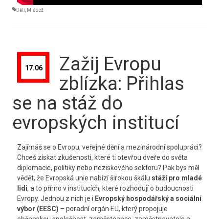
Děti
,
Mládež
Zažij Evropu
17.06
zblízka: Přihlas
se na stáž do
evropských institucí
Zajímáš se o Evropu, veřejné dění a mezinárodní spolupráci?
Chceš získat zkušenosti, které ti otevřou dveře do světa
diplomacie, politiky nebo neziskového sektoru? Pak bys měl
vědět, že Evropská unie nabízí širokou škálu
stáží pro mladé
lidi
, a to přímo v institucích, které rozhodují o budoucnosti
Evropy. Jednou z nich je i
Evropský hospodářský a sociální
výbor (EESC)
– poradní orgán EU, který propojuje