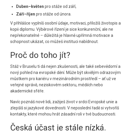
Duben–květen
pro stáže od září,
Září–říjen
pro stáže od února.
V přihlášce vyplníš osobní údaje, motivaci, přiložíš životopis a
kopii diplomu. Výběrové řízení je sice konkurenční, ale ne
nepřekonatelné – důležitá je hlavně upřímná motivace a
schopnost ukázat, co můžeš instituci nabídnout.
Proč do toho jít?
Stáž v Bruselu ti dá nejen zkušenosti, ale také sebevědomí a
nový pohled na evropské dění. Může být skvělým odrazovým
můstkem pro kariéru v mezinárodním prostředí – ať už ve
veřejné správě, neziskovém sektoru, médiích nebo
akademické sféře.
Navíc poznáš nové lidi, zažiješ život v srdci Evropské unie a
zlepšíš si jazykové dovednosti. V neposlední řadě si vytvoříš
kontakty, které mohou hrát zásadní roli v tvé budoucnosti.
Česká účast je stále nízká.