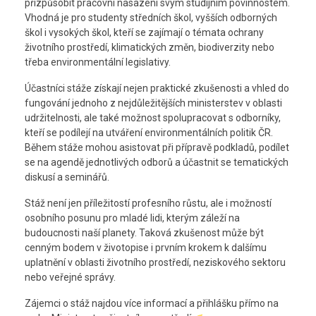
přizpůsobit pracovní nasazení svým studijním povinnostem.
Vhodná je pro studenty středních škol, vyšších odborných
škol i vysokých škol, kteří se zajímají o témata ochrany
životního prostředí, klimatických změn, biodiverzity nebo
třeba environmentální legislativy.
Účastníci stáže získají nejen praktické zkušenosti a vhled do
fungování jednoho z nejdůležitějších ministerstev v oblasti
udržitelnosti, ale také možnost spolupracovat s odborníky,
kteří se podílejí na utváření environmentálních politik ČR.
Během stáže mohou asistovat při přípravě podkladů, podílet
se na agendě jednotlivých odborů a účastnit se tematických
diskusí a seminářů.
Stáž není jen příležitostí profesního růstu, ale i možností
osobního posunu pro mladé lidi, kterým záleží na
budoucnosti naší planety. Taková zkušenost může být
cenným bodem v životopise i prvním krokem k dalšímu
uplatnění v oblasti životního prostředí, neziskového sektoru
nebo veřejné správy.
Zájemci o stáž najdou více informací a přihlášku přímo na