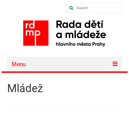
Search
for:
Menu
O nás
Mládež
Akce a projekty
Členské organizace
Vzdělávání
Půjčovna