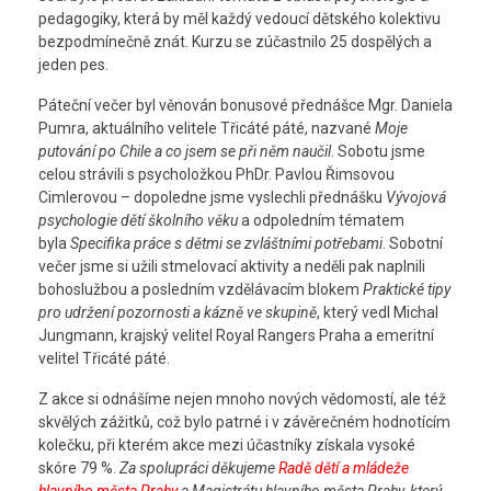
pedagogiky, která by měl každý vedoucí dětského kolektivu
bezpodmínečně znát. Kurzu se zúčastnilo 25 dospělých a
jeden pes.
Páteční večer byl věnován bonusové přednášce Mgr. Daniela
Pumra, aktuálního velitele Třicáté páté, nazvané
Moje
putování po Chile a co jsem se při něm naučil
. Sobotu jsme
celou strávili s psycholožkou PhDr. Pavlou Řimsovou
Cimlerovou – dopoledne jsme vyslechli přednášku
Vývojová
psychologie dětí školního věku
a odpoledním tématem
byla
Specifika práce s dětmi se zvláštními potřebami
. Sobotní
večer jsme si užili stmelovací aktivity a neděli pak naplnili
bohoslužbou a posledním vzdělávacím blokem
Praktické tipy
pro udržení pozornosti a kázně ve skupině
, který vedl Michal
Jungmann, krajský velitel Royal Rangers Praha a emeritní
velitel Třicáté páté.
Z akce si odnášíme nejen mnoho nových vědomostí, ale též
skvělých zážitků, což bylo patrné i v závěrečném hodnotícím
kolečku, při kterém akce mezi účastníky získala vysoké
skóre 79 %.
Za spolupráci děkujeme
Radě dětí a mládeže