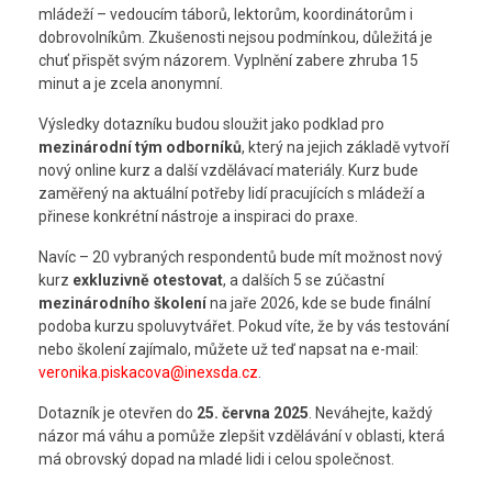
mládeží – vedoucím táborů, lektorům, koordinátorům i
dobrovolníkům. Zkušenosti nejsou podmínkou, důležitá je
chuť přispět svým názorem. Vyplnění zabere zhruba 15
minut a je zcela anonymní.
Výsledky dotazníku budou sloužit jako podklad pro
mezinárodní tým odborníků
, který na jejich základě vytvoří
nový online kurz a další vzdělávací materiály. Kurz bude
zaměřený na aktuální potřeby lidí pracujících s mládeží a
přinese konkrétní nástroje a inspiraci do praxe.
Navíc – 20 vybraných respondentů bude mít možnost nový
kurz
exkluzivně otestovat
, a dalších 5 se zúčastní
mezinárodního školení
na jaře 2026, kde se bude finální
podoba kurzu spoluvytvářet. Pokud víte, že by vás testování
nebo školení zajímalo, můžete už teď napsat na e-mail:
veronika.piskacova@inexsda.cz
.
Dotazník je otevřen do
25. června 2025
. Neváhejte, každý
názor má váhu a pomůže zlepšit vzdělávání v oblasti, která
má obrovský dopad na mladé lidi i celou společnost.