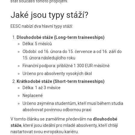
stát součástí tohoto propojení.
Jaké jsou typy stáží?
EESC nabízí dva hlavní typy stáží:
Dlouhodobé stáže (Long-term traineeships)
Délka: 5 měsíců
Období: od 16. února do 15. července a od 16. září do
15. února následujícího roku
Finanční podpora: přibližně 1 300 EUR měsíčně
Určeno pro absolventy vysokých škol
Krátkodobé stáže (Short-term traineeships)
Délka: 1 až 3 měsíce
Neplacené
Určeno zejména studentům, kteří musí během studia
absolvovat povinnou odbornou praxi
V tomto článku se zaměříme především na
dlouhodobé
stáže
, které jsou ideální pro mladé absolventy, kteří chtějí
nastartovat svou evropskou kariéru.