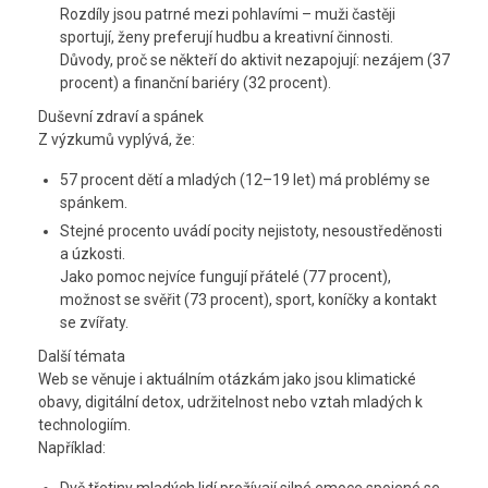
Rozdíly jsou patrné mezi pohlavími – muži častěji
sportují, ženy preferují hudbu a kreativní činnosti.
Důvody, proč se někteří do aktivit nezapojují: nezájem (37
procent) a finanční bariéry (32 procent).
Duševní zdraví a spánek
Z výzkumů vyplývá, že:
57 procent dětí a mladých (12–19 let) má problémy se
spánkem.
Stejné procento uvádí pocity nejistoty, nesoustředěnosti
a úzkosti.
Jako pomoc nejvíce fungují přátelé (77 procent),
možnost se svěřit (73 procent), sport, koníčky a kontakt
se zvířaty.
Další témata
Web se věnuje i aktuálním otázkám jako jsou klimatické
obavy, digitální detox, udržitelnost nebo vztah mladých k
technologiím.
Například: