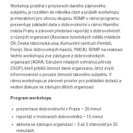
Workshop probíhá v prostorech daného zájmového
subjektu, je rozdělen do několika částí a průběh workshopu
je interaktivní pro cílovou skupinu. RDMP v rámci programu
prezentuje základní data o dobrovolnictví v rámci Hlavního
města Prahy a zároveň představí reportáž o dobrovolnících
z různých organizací (Asociace turistických oddílů mládeže
ČR, Česká tábornická unie, Komunitní centrum Petrklíč,
Pionýr, Sbor dobrovolných hasičů, YMCA). RDMP na realizaci
těchto workshopů zve zástupce z dobrovolnických
organizací (ADRA, Sdružení mladých ochránců přírody
ČSOP), kteří přiblíží činnost dané organizace, čímž zvýší
informovanost o povaze činnosti takového subjektu. V
rámci workshopu je zároveň prostor pro pokládání dotazů a
vedení diskuze se zástupci dílčích organizací.
Program workshopu
prezentace dobrovolnictví v Praze – 20 minut
reportáž o motivacích dobrovolníků – 15 minut
aktivita se zástupci organizací – 3 až 5 stanovišť po 20
minutách