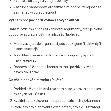
Tvořitele strategií a veřejné politiky.
Zástupce samospráv, organizace mládeže i veřejnost se
zájmem o vývoj společnosti.
Význam pro podporu volnočasových aktivit
Data z výzkumů přinášejí konkrétní argumenty, proč je třeba
podporovat práci s dětmi a mládeží. Například:
Mladí zapojení do organizací jsou spokojenější, aktivnější
a samostatnější.
Mezi hlavní bariéry patří finance – programy by na to
měly reagovat.
Dobrovolná činnost a komunita mají pozitivní vliv na
psychické zdraví.
Co vše sledováním webu získáte?
Přehled o životním stylu, volném čase, zdraví a postojích
mladých lidí v Česku.
Kvalitní data založená na reprezentativních výzkumech.
Podklady pro plánování aktivit, dotací, projektů i strategií.