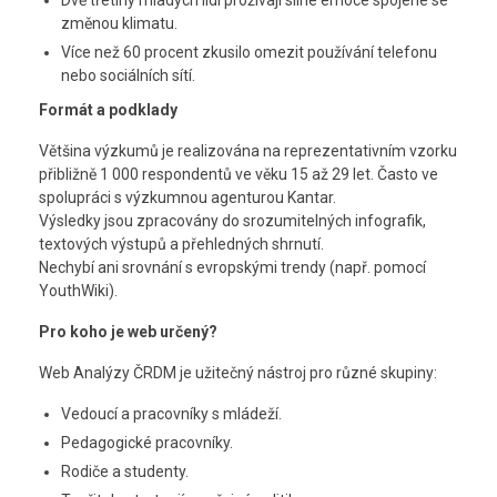
Dvě třetiny mladých lidí prožívají silné emoce spojené se
změnou klimatu.
Více než 60 procent zkusilo omezit používání telefonu
nebo sociálních sítí.
Formát a podklady
Většina výzkumů je realizována na reprezentativním vzorku
přibližně 1 000 respondentů ve věku 15 až 29 let. Často ve
spolupráci s výzkumnou agenturou Kantar.
Výsledky jsou zpracovány do srozumitelných infografik,
textových výstupů a přehledných shrnutí.
Nechybí ani srovnání s evropskými trendy (např. pomocí
YouthWiki).
Pro koho je web určený?
Web Analýzy ČRDM je užitečný nástroj pro různé skupiny:
Vedoucí a pracovníky s mládeží.
Pedagogické pracovníky.
Rodiče a studenty.