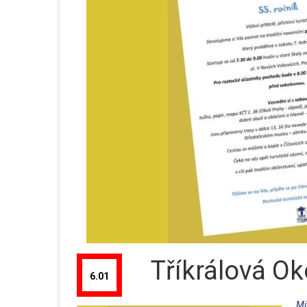
Tříkrálová O
6.01
Mi