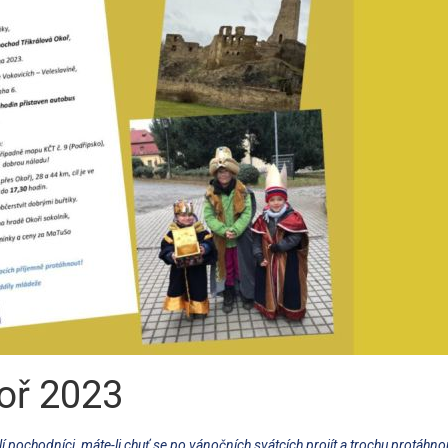
koř 2023
lí pochodníci, máte-li chuť se po vánočních svátcích projít a trochu protáhno