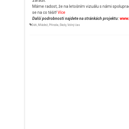
zařadit.
Máme radost, že na letošním vizuálu s námi spolupra
se na co těšit!
Více
Další podrobnosti najdete na stránkách projektu:
www.
Děti
,
Mládež
,
Příroda
,
Školy
,
Volný čas