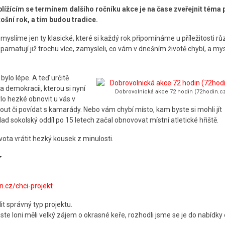
blížícím se termínem dalšího ročníku akce je na čase zveřejnit téma 
tošní rok, a tím budou tradice.
myslíme jen ty klasické, které si každý rok připomínáme u příležitosti r
pamatují již trochu více, zamysleli, co vám v dnešním životě chybí, a mysl
bylo lépe. A teď určitě
demokracii, kterou si nyní
Dobrovolnická akce 72 hodin (72hodin.c
ylo hezké obnovit u vás v
nout či povídat s kamarády. Nebo vám chybí místo, kam byste si mohli jít
íklad sokolský oddíl po 15 letech začal obnovovat místní atletické hřiště.
ota vrátit hezký kousek z minulosti.
í
.cz/chci-projekt
it správný typ projektu.
 jste loni měli velký zájem o okrasné keře, rozhodli jsme se je do nabídky