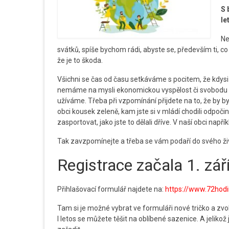
S 
le
Ne
svátků, spíše bychom rádi, abyste se, především ti, co 
že je to škoda.
Všichni se čas od času setkáváme s pocitem, že kdysi 
nemáme na mysli ekonomickou vyspělost či svobodu a 
užíváme. Třeba při vzpomínání přijdete na to, že by b
obci kousek zeleně, kam jste si v mládí chodili odpoči
zasportovat, jako jste to dělali dříve. V naší obci např
Tak zavzpomínejte a třeba se vám podaří do svého živ
Registrace začala 1. zář
Přihlašovací formulář najdete na:
https://www.72hodin
Tam si je možné vybrat ve formuláři nové tričko a zvol
I letos se můžete těšit na oblíbené sazenice. A jelikož