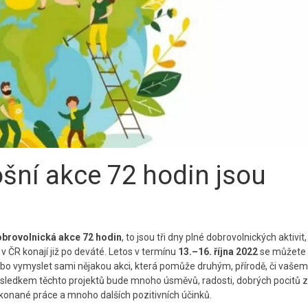
šní akce 72 hodin jsou
brovolnická akce 72 hodin
, to jsou tři dny plné dobrovolnických aktivit,
 v ČR konají již po deváté. Letos v termínu
13.–16. října 2022
se můžete 
bo vymyslet sami nějakou akci, která pomůže druhým, přírodě, či vašemu
sledkem těchto projektů bude mnoho úsměvů, radosti, dobrých pocitů z
konané práce a mnoho dalších pozitivních účinků.