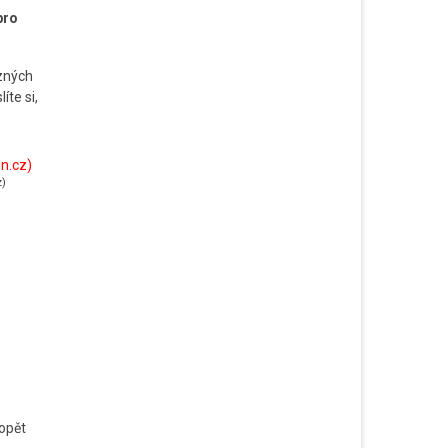
pro
ůzných
íte si,
z)
 opět