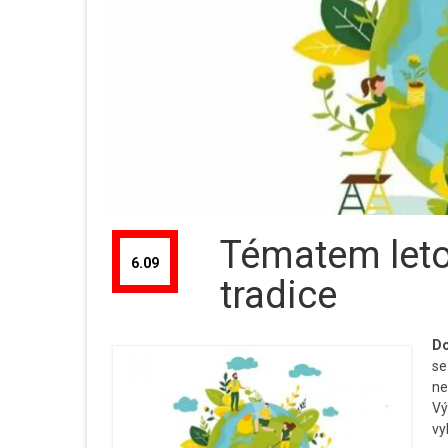
Tématem leto
6.09
tradice
Do
se
ne
Vý
vy