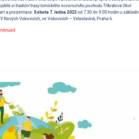
ojděte si tradiční trasy tomíckého novoročního pochodu Tříkrálová Okoř.
art a prezentace:
Sobota 7. ledna 2023
od 7.30 do 9.00 hodin u základní
. V Nových Vokovicích, ve Vokovicích – Veleslavíně, Praha 6.
ntinued