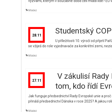
výzvami, kterým v současné době čelí mladí lidé? EU v 
Mládež
Studentský COP
28.11
U příležitosti 10. výročí od přijetí
se vžiješ do role vyjednavače za konkrétní zemi, nezisk
Mládež
V zákulisí Rady 
27.11
tom, kdo řídí Ev
Jak funguje předsednictví Rady Evropské unie a proč 
přináší předsednictví Dánska v roce 2025? A jakou rol
Mládež