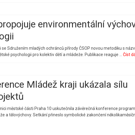
ropojuje environmentální výcho
ogii
áci se Sdružením mladých ochránců přírody ČSOP novou metodiku s ná
tské psychologii pro kolektiv dětí a mládeže. Publikace reaguje …
Číst dál
ence Mládež kraji ukázala sílu
ojektů
adnici městské části Praha 10 uskutečnila závěrečná konference progra
eže a tělovýchovy. Setkání přineslo symbolické zakončení několikaměsíčn