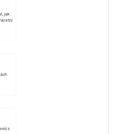
t, jak
nkrétní
nách
visí s