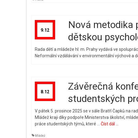
Nová metodika p
9.12
dětskou psychol
Rada dětí a mládeže hl. m. Prahy vydává ve spolupr
Neformální vzdělávání v environmentální výchově a dě
Závěrečná konfer
8.12
studentských pr
V pátek 5. prosince 2025 se v sále Bratří Čapků na r
Mládež kraji díky podpoře Ministerstva školství, mlád
práce studentských týmů, které …
Číst dál ...
Mládež