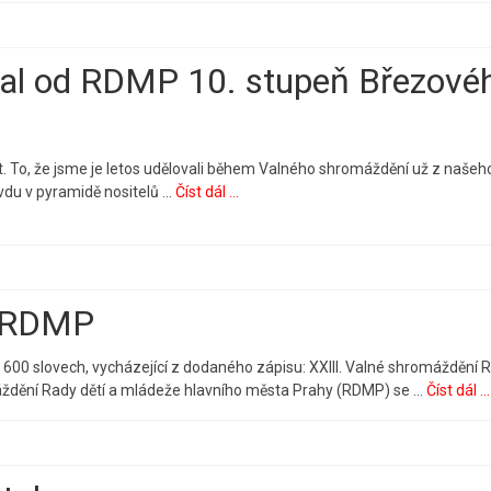
tal od RDMP 10. stupeň Březové
át. To, že jsme je letos udělovali během Valného shromáždění už z našeh
ravdu v pyramidě nositelů …
Číst dál ...
S RDMP
 600 slovech, vycházející z dodaného zápisu: XXIII. Valné shromáždění
omáždění Rady dětí a mládeže hlavního města Prahy (RDMP) se …
Číst dál ...