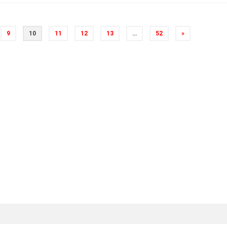
9
10
11
12
13
…
52
»