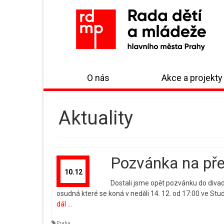
O nás
Akce a projekty
Aktuality
Pozvánka na pře
10.12
Dostali jsme opět pozvánku do diva
osudná které se koná v neděli 14. 12. od 17:00 ve Stu
dál ...
Praha