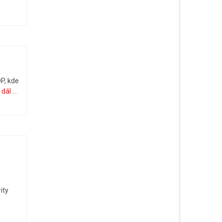
OP, kde
 dál ...
o
ity