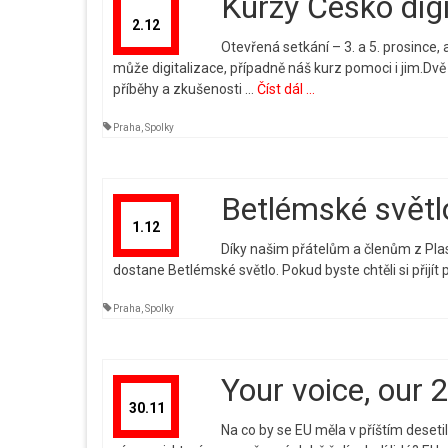
Kurzy Česko digi
2.12
Otevřená setkání – 3. a 5. prosince
může digitalizace, případně náš kurz pomoci i jim.Dvě 
příběhy a zkušenosti …
Číst dál ...
Praha
,
Spolky
Betlémské svět
1.12
Díky našim přátelům a členům z Plas
dostane Betlémské světlo. Pokud byste chtěli si přijít
Praha
,
Spolky
Your voice, our 
30.11
Na co by se EU měla v příštím deset