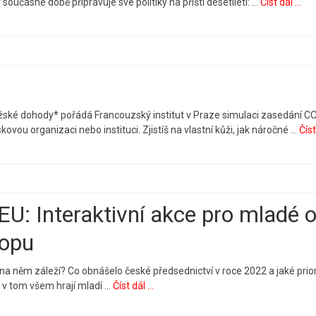
současné době připravuje své politiky na příští desetiletí: …
Číst dál ...
 Pařížské dohody* pořádá Francouzský institut v Praze simulaci zasedání C
ovou organizaci nebo instituci. Zjistíš na vlastní kůži, jak náročné …
Číst
EU: Interaktivní akce pro mladé 
ropu
na něm záleží? Co obnášelo české předsednictví v roce 2022 a jaké prior
i v tom všem hrají mladí …
Číst dál ...