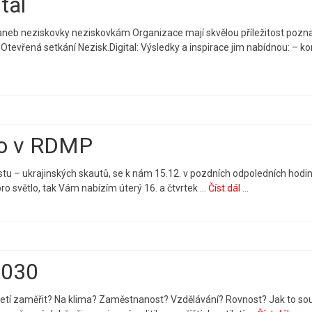
tal
, aneb neziskovky neziskovkám Organizace mají skvělou příležitost pozna
Otevřená setkání Nezisk.Digital: Výsledky a inspirace jim nabídnou: – ko
lo v RDMP
tu – ukrajinských skautů, se k nám 15.12. v pozdních odpoledních hodi
 pro světlo, tak Vám nabízím úterý 16. a čtvrtek …
Číst dál ...
2030
iletí zaměřit? Na klima? Zaměstnanost? Vzdělávání? Rovnost? Jak to sou