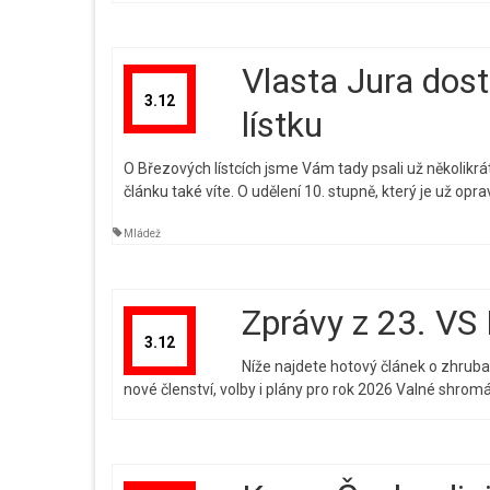
Vlasta Jura dos
3.12
lístku
O Březových lístcích jsme Vám tady psali už několikr
článku také víte. O udělení 10. stupně, který je už op
Mládež
Zprávy z 23. V
3.12
Níže najdete hotový článek o zhruba
nové členství, volby i plány pro rok 2026 Valné shr