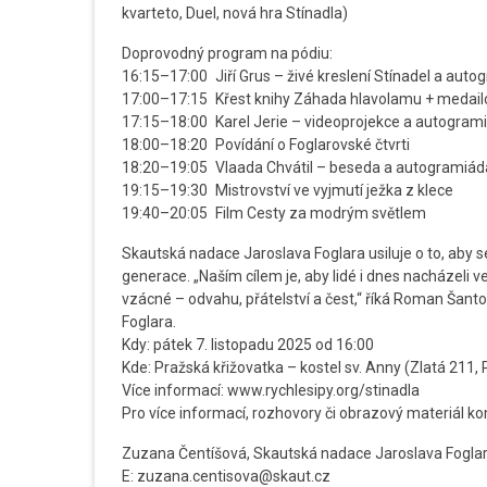
kvarteto, Duel, nová hra Stínadla)
Doprovodný program na pódiu:
16:15–17:00 Jiří Grus – živé kreslení Stínadel a aut
17:00–17:15 Křest knihy Záhada hlavolamu + medai
17:15–18:00 Karel Jerie – videoprojekce a autogram
18:00–18:20 Povídání o Foglarovské čtvrti
18:20–19:05 Vlaada Chvátil – beseda a autogramiád
19:15–19:30 Mistrovství ve vyjmutí ježka z klece
19:40–20:05 Film Cesty za modrým světlem
Skautská nadace Jaroslava Foglara usiluje o to, aby s
generace. „Naším cílem je, aby lidé i dnes nacházeli ve
vzácné – odvahu, přátelství a čest,“ říká Roman Šan
Foglara.
Kdy: pátek 7. listopadu 2025 od 16:00
Kde: Pražská křižovatka – kostel sv. Anny (Zlatá 211, 
Více informací: www.rychlesipy.org/stinadla
Pro více informací, rozhovory či obrazový materiál ko
Zuzana Čentíšová, Skautská nadace Jaroslava Fogla
E: zuzana.centisova@skaut.cz