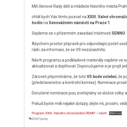
Milí členové Rady dětí a mládeže hlavního města Prah
chtěl bych Vás tímto pozvat na
XXIII. Valné shromá
hodin
na
Senovážném náměstí na Praze 1
.
Sejdeme se v přízemním zasedací místnosti
SENNO
.
Abychom prostor připravili pro odpovídající počet oso
rádi i za informaci, že se VS nezúčastníte.
Návrh programu a podkladové materiály najdete ve s
aktualizovat a doplňovat. Doporučujeme si je projít 
Zároveň připomínáme, že toto
VS bude volební
, že 
(představenstvo a kontrolní komise). Nominace prosím
Doručené nominace jsou zveřejněny ve složce volby 
Pokud byste měli nějaké dotazy, dejte mi, prosím, vědě
Program XXIII. Valného shromáždění RDMP – návrh
Stáhnout
RDMP
,
Spolky