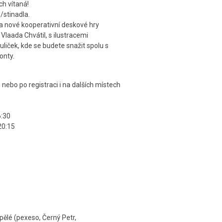
ch vítaná!
/stinadla.
 nové kooperativní deskové hry
 Vlaada Chvátil, s ilustracemi
iček, kde se budete snažit spolu s
onty.
nebo po registraci i na dalších místech
6:30
20:15
pělé (pexeso, Černý Petr,