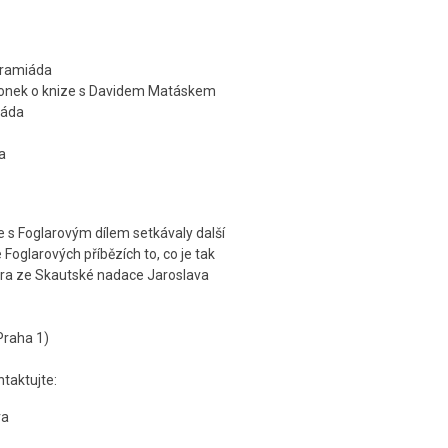
ogramiáda
lonek o knize s Davidem Matáskem
iáda
a
e s Foglarovým dílem setkávaly další
 Foglarových příbězích to, co je tak
tora ze Skautské nadace Jaroslava
Praha 1)
ntaktujte:
ra