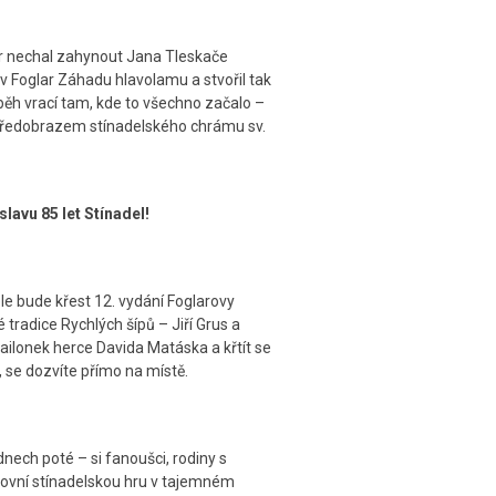
ar nechal zahynout Jana Tleskače
av Foglar Záhadu hlavolamu a stvořil tak
říběh vrací tam, kde to všechno začalo –
l předobrazem stínadelského chrámu sv.
slavu 85 let Stínadel!
e bude křest 12. vydání Foglarovy
tradice Rychlých šípů – Jiří Grus a
ailonek herce Davida Matáska a křtít se
 se dozvíte přímo na místě.
dnech poté – si fanoušci, rodiny s
enkovní stínadelskou hru v tajemném