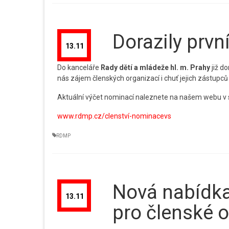
Dorazily prv
13.11
Do kanceláře
Rady dětí a mládeže hl. m. Prahy
již do
nás zájem členských organizací i chuť jejich zástupců 
Aktuální výčet nominací naleznete na našem webu v
www.rdmp.cz/clenství-nominacevs
RDMP
Nová nabídka 
13.11
pro členské 