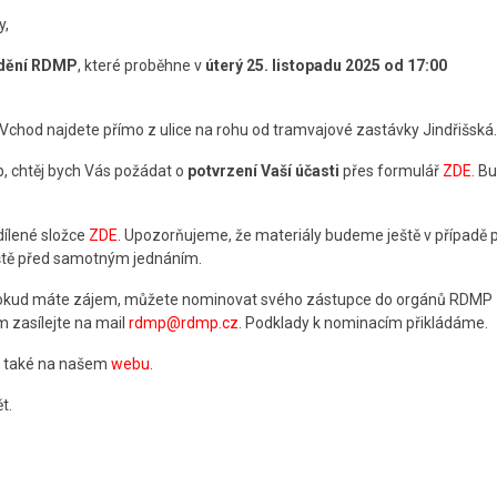
y,
ždění RDMP
, které proběhne v
úterý 25. listopadu 2025 od 17:00
 Vchod najdete přímo z ulice na rohu od tramvajové zastávky Jindřišská.
b, chtěj bych Vás požádat o
potvrzení Vaší účasti
přes formulář
ZDE
. B
dílené složce
ZDE
. Upozorňujeme, že materiály budeme ještě v případě 
ještě před samotným jednáním.
pokud máte zájem, můžete nominovat svého zástupce do orgánů RDMP
 zasílejte na mail
rdmp@rdmp.cz
. Podklady k nominacím přikládáme.
a také na našem
webu
.
t.