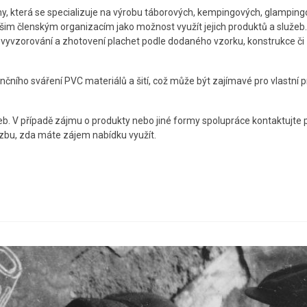
my, která se specializuje na výrobu táborových, kempingových, glamping
im členským organizacím jako možnost využít jejich produktů a služeb.
t vyvzorování a zhotovení plachet podle dodaného vzorku, konstrukce či
nčního sváření PVC materiálů a šití, což může být zajímavé pro vlastní p
eb. V případě zájmu o produkty nebo jiné formy spolupráce kontaktujte 
zbu, zda máte zájem nabídku využít.