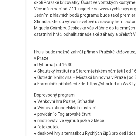
okolí Pražské křižovatky. Účast ve vontských kostýme
Více informací od 7.11. najdete na www.rychlesipy.org
Jedním z hlavních bodů programu bude také premiéra
Stínadla, kterou vytvořil světově uznávaný herní autor
Miguela Coimbry. Deskovka vás vtáhne do tajemných ul
ostatními hráči odhalit stínadelské záhady a přelstít V
Hru si bude možné zahrát přímo v Pražské křižovatce, 
v Praze:
● Rybárna | od 16:30
● Skautský institut na Staroměstském náměstí | od 1
● Ústřední knihovna – Městská knihovna v Praze | od 
● Formulář k přihlášení zde: https://shorturl.at/Wv3Ty
Doprovodný program
● Venkovní hra Poznej Stínadla!
● Výstava stínadelských ilustrací
● povídání o Foglarovské čtvrti
● mistrovství ve vyjmutí ježka z klece
● fotokoutek
● deskové hry s tematikou Rychlých šípů pro děti i dos