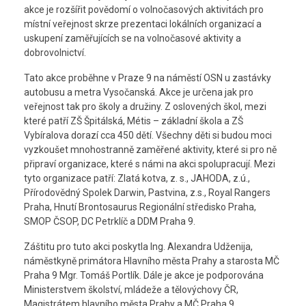
akce je rozšířit povědomí o volnočasových aktivitách pro
místní veřejnost skrze prezentaci lokálních organizací a
uskupení zaměřujících se na volnočasové aktivity a
dobrovolnictví.
Tato akce proběhne v Praze 9 na náměstí OSN u zastávky
autobusu a metra Vysočanská. Akce je určena jak pro
veřejnost tak pro školy a družiny. Z oslovených škol, mezi
které patří ZŠ Špitálská, Métis – základní škola a ZŠ
Vybíralova dorazí cca 450 dětí. Všechny děti si budou moci
vyzkoušet mnohostranně zaměřené aktivity, které si pro ně
připraví organizace, které s námi na akci spolupracují. Mezi
tyto organizace patří: Zlatá kotva, z. s., JAHODA, z.ú.,
Přírodovědný Spolek Darwin, Pastvina, z.s., Royal Rangers
Praha, Hnutí Brontosaurus Regionální středisko Praha,
SMOP ČSOP, DC Petrklíč a DDM Praha 9.
Záštitu pro tuto akci poskytla Ing. Alexandra Udženija,
náměstkyně primátora Hlavního města Prahy a starosta MČ
Praha 9 Mgr. Tomáš Portlík. Dále je akce je podporována
Ministerstvem školství, mládeže a tělovýchovy ČR,
Magistrátem hlavního města Prahy a MČ Praha 9.