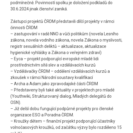
podmínečně. Povinností spolku je doložení podkladů do
30.6.2024 jinak členství zaniká.
Zástupci projektů ČRDM představili dílčí projekty v rámci
činnosti ČRDM
– zastupování v radě NNO a vůči politikům (novela Lesního
zákona, novela vodního zákona, novela Zákona o myslivosti,
registr sexuálních deliktů – aktualizace, aktualizace
hygienické vyhlášky a Zákona o veřejném zdraví)
– Eyca – projekt podporující evropské mladé lidi
prostřednictvím sítě slev a vzdělávacích kurzů
– Vzdělávačky ČRDM – oddělení vzdělávacích kurzů a
zkoušek v rámci Národní soustavy kvalifikací
– Archa a Adam jako zpravodajské části ČRDM
– Představeny byli také aktuality v projektech pro mladé
(Youthwiki, Strukturovaný dialog, Mladých delegátů do
OSN).
– Již delší dobu fungující podpůrné projekty pro členské
organizace ESO a Poradna ČRDM.
– Kroužky dětem – finanční projekt podporující účastníky
volnočasových kroužků, od začátku výzvy bylo rozděleno 15