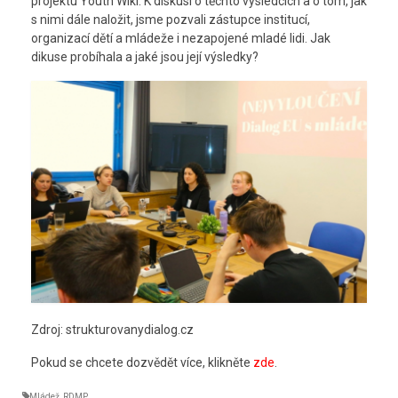
projektu Youth Wiki. K diskusi o těchto výsledcích a o tom, jak
s nimi dále naložit, jsme pozvali zástupce institucí,
organizací dětí a mládeže i nezapojené mladé lidi. Jak
dikuse probíhala a jaké jsou její výsledky?
Zdroj: strukturovanydialog.cz
Pokud se chcete dozvědět více, klikněte
zde
.
Mládež
,
RDMP