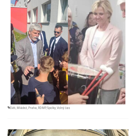
Děti
,
Mládež
,
Praha
,
RDMP
,
Spolky
,
Volný čas