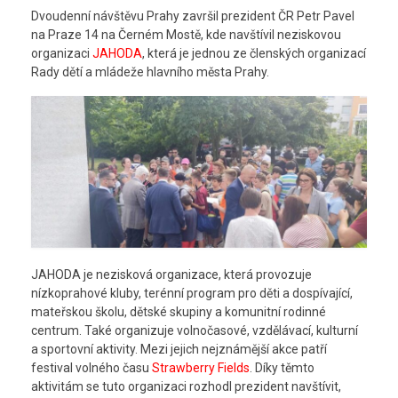
Dvoudenní návštěvu Prahy završil prezident ČR Petr Pavel
na Praze 14 na Černém Mostě, kde navštívil neziskovou
organizaci
JAHODA
, která je jednou ze členských organizací
Rady dětí a mládeže hlavního města Prahy.
JAHODA je nezisková organizace, která provozuje
nízkoprahové kluby, terénní program pro děti a dospívající,
mateřskou školu, dětské skupiny a komunitní rodinné
centrum. Také organizuje volnočasové, vzdělávací, kulturní
a sportovní aktivity. Mezi jejich nejznámější akce patří
festival volného času
Strawberry Fields
. Díky těmto
aktivitám se tuto organizaci rozhodl prezident navštívit,