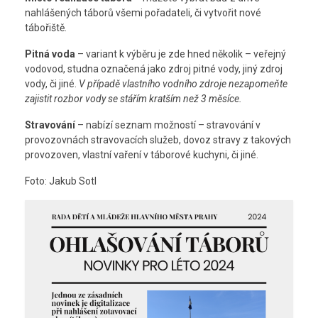
nahlášených táborů všemi pořadateli, či vytvořit nové
tábořiště.
Pitná voda
– variant k výběru je zde hned několik – veřejný
vodovod, studna označená jako zdroj pitné vody, jiný zdroj
vody, či jiné.
V případě vlastního vodního zdroje nezapomeňte
zajistit rozbor vody se stářím kratším než 3 měsíce.
Stravování
– nabízí seznam možností – stravování v
provozovnách stravovacích služeb, dovoz stravy z takových
provozoven, vlastní vaření v táborové kuchyni, či jiné.
Foto: Jakub Sotl