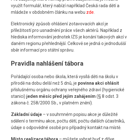
využít formulář, který nabízí například Česká rada dětí a
mládeže v obdobném článku na webu
zde
.
Elektronický způsob ohlášení zotavovacích akcí je
příležitostí pro usnadnění práce všech aktérů. Například z
hlediska informování jednotek IZS je konání takových akcí v
daném regionu přehlednější. Celkově se jedná o jednodušší
sběr informací pro státní správu.
Pravidla nahlášení tábora
Pořádající osoba nebo škola, která vysílá děti na školu v
přírodě na dobu delší než 5 dnů, je
povinna akci ohlásit
příslušnému orgánu ochrany veřejného zdraví (hygienické
stanici)
jeden měsíc před jejím zahájením
(§ 8 odst. 3
zákona č. 258/2000 Sb., v platném znění).
Základní údaje
– v souhrnném popisu akce je důležité
sdělení o termínu akce, počtu dětí, počtu dalších účastníků,
údaje o odpovědné osobě pro případný kontakt na místě.
Místo realizace tábora
– můžete vybrat buď z dříve