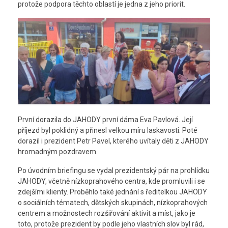
protože podpora těchto oblastí je jedna z jeho priorit.
První dorazila do JAHODY první dáma Eva Pavlová. Její
příjezd byl poklidný a přinesl velkou míru laskavosti. Poté
dorazil i prezident Petr Pavel, kterého uvítaly děti z JAHODY
hromadným pozdravem.
Po úvodním briefingu se vydal prezidentský pár na prohlídku
JAHODY, včetně nízkoprahového centra, kde promluvili i se
zdejšími klienty. Proběhlo také jednání s ředitelkou JAHODY
o sociálních tématech, dětských skupinách, nízkoprahových
centrem a možnostech rozšiřování aktivit a míst, jako je
toto, protože prezident by podle jeho vlastních slov byl rád,