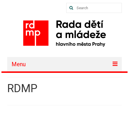
Search
for:
Menu
O nás
RDMP
Akce a projekty
Členské organizace
Vzdělávání
Půjčovna