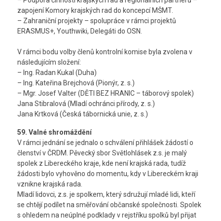
– Podpora činnosti krajských rad a regionálních partnerů –
zapojení Komory krajských rad do koncepcí MŠMT.
– Zahraniční projekty – spolupráce v rámci projektů
ERASMUS+, Youthwiki, Delegáti do OSN.
V rámci bodu volby členů kontrolní komise byla zvolena v
následujícím složení:
– Ing. Radan Kukal (Duha)
– Ing. Kateřina Brejchová (Pionýr, z. s.)
– Mgr. Josef Valter (DĚTI BEZ HRANIC – táborový spolek)
Jana Stibralová (Mladí ochránci přírody, z. s.)
Jana Krtková (Česká tábornická unie, z. s.)
59. Valné shromáždění
V rámci jednání se jednalo o schválení přihlášek žádostí o
členství v ČRDM. Pěvecký sbor Světlohlásek z.s. je malý
spolek z Libereckého kraje, kde není krajská rada, tudíž
žádosti bylo vyhověno do momentu, kdy v Libereckém kraji
vznikne krajská rada.
Mladí lidovci, z.s. je spolkem, který sdružují mladé lidi, kteří
se chtějí podílet na směřování občanské společnosti. Spolek
s ohledem na neúplné podklady v rejstříku spolků byl přijat