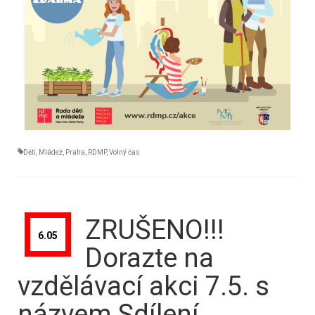
Děti
,
Mládež
,
Praha
,
RDMP
,
Volný čas
ZRUŠENO!!!
6.05
Dorazte na
vzdělávací akci 7.5. s
názvem Sdílení