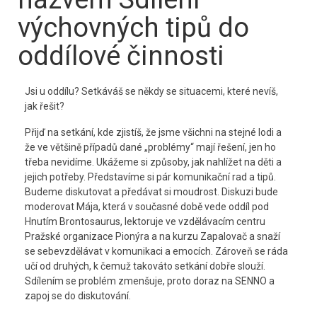
výchovných tipů do
oddílové činnosti
Jsi u oddílu? Setkáváš se někdy se situacemi, které nevíš,
jak řešit?
Přijď na setkání, kde zjistíš, že jsme všichni na stejné lodi a
že ve většině případů dané „problémy“ mají řešení, jen ho
třeba nevidíme. Ukážeme si způsoby, jak nahlížet na děti a
jejich potřeby. Představíme si pár komunikační rad a tipů.
Budeme diskutovat a předávat si moudrost. Diskuzi bude
moderovat Mája, která v současné době vede oddíl pod
Hnutím Brontosaurus, lektoruje ve vzdělávacím centru
Pražské organizace Pionýra a na kurzu Zapalovač a snaží
se sebevzdělávat v komunikaci a emocích. Zároveň se ráda
učí od druhých, k čemuž takováto setkání dobře slouží.
Sdílením se problém zmenšuje, proto doraz na SENNO a
zapoj se do diskutování.