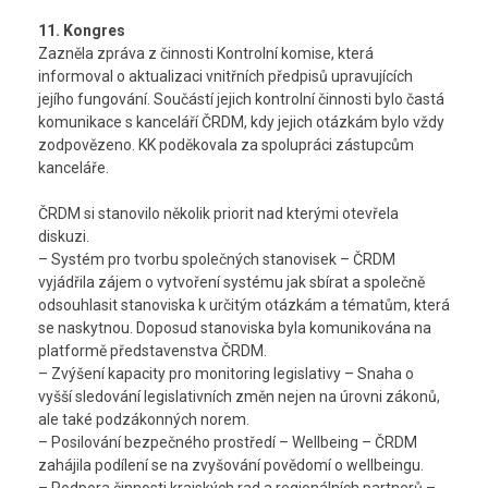
11. Kongres
Zazněla zpráva z činnosti Kontrolní komise, která
informoval o aktualizaci vnitřních předpisů upravujících
jejího fungování. Součástí jejich kontrolní činnosti bylo častá
komunikace s kanceláří ČRDM, kdy jejich otázkám bylo vždy
zodpovězeno. KK poděkovala za spolupráci zástupcům
kanceláře.
ČRDM si stanovilo několik priorit nad kterými otevřela
diskuzi.
– Systém pro tvorbu společných stanovisek – ČRDM
vyjádřila zájem o vytvoření systému jak sbírat a společně
odsouhlasit stanoviska k určitým otázkám a tématům, která
se naskytnou. Doposud stanoviska byla komunikována na
platformě představenstva ČRDM.
– Zvýšení kapacity pro monitoring legislativy – Snaha o
vyšší sledování legislativních změn nejen na úrovni zákonů,
ale také podzákonných norem.
– Posilování bezpečného prostředí – Wellbeing – ČRDM
zahájila podílení se na zvyšování povědomí o wellbeingu.