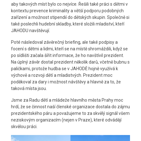
aby takových míst bylo co nejvíce. Řešili také práci s dětmi v
kontextu prevence kriminality a větší podporu podobných
zařízení a možnost stipendií do dětských skupin. Společně si
také poslechli hudební skladby, které složili mladiství, kteří
JAHODU navštěvují.
Poté následoval závěrečný briefing, ale také podpisy a
focení s dětmi a lidmi, kteří se na místě shromáždili, když se
po sídlišti začala šířit informace, že ho navštívil prezident.
Na úplný závěr dostal prezident několik darů, včetně bubnu s
paličkami, protože hudba se v JAHODĚ hojně využívá k
výchově a rozvoji dětí a mladistvých. Prezident moc
poděkoval za dary i možnost návštěvy a hlavně za to, že
taková místa jsou.
Jsme za Radu dětí a mládeže hlavního města Prahy moc
hrdí, že se činnost naší členské organizace dostala do zájmu
prezidentského páru a považujeme to za skvělý signál všem
neziskovým organizacím (nejen v Praze), které odvádějí
skvělou práci.