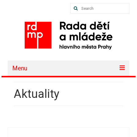
Search
for:
Menu
O nás
Aktuality
Akce a projekty
Členské organizace
Vzdělávání
Půjčovna