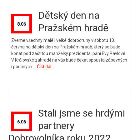
Kontakt
Dětský den na
8.06
Pražském hradě
Zveme všechny malé i velké dobrodruhy v sobotu 10.
června na dětský den na Pražském hradě, který se bude
konat pod záštitou manželky prezidenta, paní Evy Pavlové.
V Královské zahradě na vás bude čekat spousta zábavných
i poučných …
Číst dál ...
Stali jsme se hrdými
6.06
partnery
Dobrovolníka roku 2022