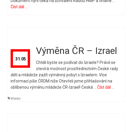
Dokument nyní čeká na schválení Radou HMP a finálně …
Číst dál ...
Výměna ČR – Izrael
31.05
Chtěli byste se podívat do Izraele? Právě se
otevírá možnost prostřednictvím České rady
dětí a mládeže zažít výměnný pobyt s Izraelem. Více
informací píše ČRDM níže Otevřeli jsme přihlašování na
oblíbenou výměnu mládeže ČR-Izrael! Česká …
Číst dál ...
Mládež