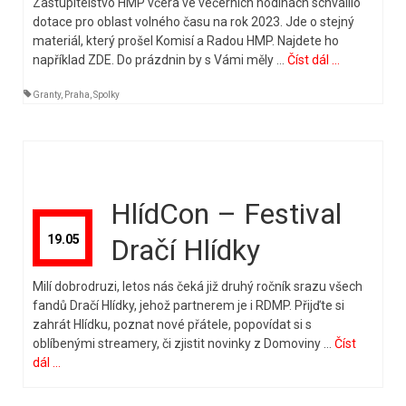
Zastupitelstvo HMP včera ve večerních hodinách schválilo
dotace pro oblast volného času na rok 2023. Jde o stejný
materiál, který prošel Komisí a Radou HMP. Najdete ho
například ZDE. Do prázdnin by s Vámi měly …
Číst dál ...
Granty
,
Praha
,
Spolky
HlídCon – Festival
19.05
Dračí Hlídky
Milí dobrodruzi, letos nás čeká již druhý ročník srazu všech
fandů Dračí Hlídky, jehož partnerem je i RDMP. Přijďte si
zahrát Hlídku, poznat nové přátele, popovídat si s
oblíbenými streamery, či zjistit novinky z Domoviny …
Číst
dál ...